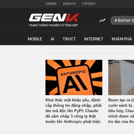
GAMEK
KENH14
CAFEBIZ
Better 
MOBILE
AI
TIN ICT
INTERNET
KHÁM PHÁ
Khai thác mật khẩu yếu, đánh
Được tạo ra t
cắp thông tin đăng nhập, phát
cuốn sách bị 
tán mã độc lên PyPI: Claude
tiêu hủy, Cla
đã xâm nhập 3 công ty thật
mình được xâ
trước khi Anthropic phát hiện
tro tàn của th