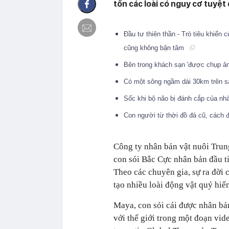
tồn các loài có nguy cơ tuyệ
Đầu tư thiên thần - Trò tiêu khiển 
cũng không bận tâm
Bên trong khách sạn 'được chụp ảnh
Có một sông ngầm dài 30km trên 
Sốc khi bộ não bị đánh cắp của nh
Con người từ thời đồ đá cũ, cách
Công ty nhân bản vật nuôi Trun
con sói Bắc Cực nhân bản đầu tiê
Theo các chuyên gia, sự ra đời 
tạo nhiều loài động vật quý hiế
Maya, con sói cái được nhân bả
với thế giới trong một đoạn vid