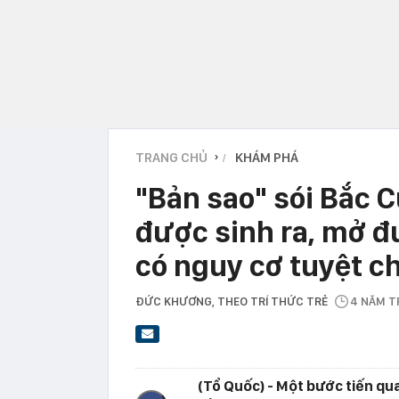
TRANG CHỦ
KHÁM PHÁ
›
"Bản sao" sói Bắc C
được sinh ra, mở đ
có nguy cơ tuyệt ch
ĐỨC KHƯƠNG
, THEO TRÍ THỨC TRẺ
4 NĂM 
(Tổ Quốc) - Một bước tiến qu