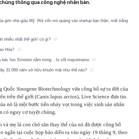
t chủng thông qua công nghệ nhân bản.
của giới nhà giàu Mỹ: Rót vốn mù quáng vào startup bạn thân, mất trắng
 nhiều nhất thế giới' có gì?
sao Hỏa?
à bác học Einstein nằm trong... lọ xốt mayonnaise
 đây 31.000 năm sở hữu khuôn mặt như thế nào?
g Quốc Sinogene Biotechnology vừa công bố sự ra đời của
n trên thế giới (Canis lupus arctos), Live Science đưa tin.
của nó là một bước tiến nhảy vọt trong việc sinh sản nhân
m có nguy cơ tuyệt chủng.
n và mẹ là con chó săn thay thế của nó đã được công bố
eo ngắn tại cuộc họp báo diễn ra vào ngày 19 tháng 9, theo