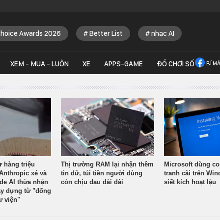
Choice Awards 2026
Better List
nhạc AI
XEM - MUA - LUÔN
XE
APPS-GAME
ĐỒ CHƠI SỐ
BÍ M
ừ hàng triệu
Thị trường RAM lại nhận thêm
Microsoft dùng co
Anthropic xé và
tin dữ, túi tiền người dùng
tranh cãi trên Wi
ude AI thừa nhận
còn chịu đau dài dài
siết kích hoạt lậu
y dựng từ "đống
ư viện"