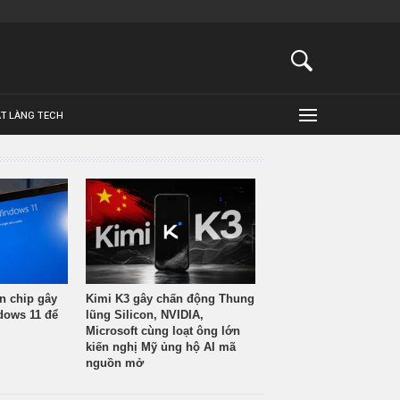
ẬT LÀNG TECH
n chip gây
Kimi K3 gây chấn động Thung
ndows 11 để
lũng Silicon, NVIDIA,
Microsoft cùng loạt ông lớn
kiến nghị Mỹ ủng hộ AI mã
nguồn mở