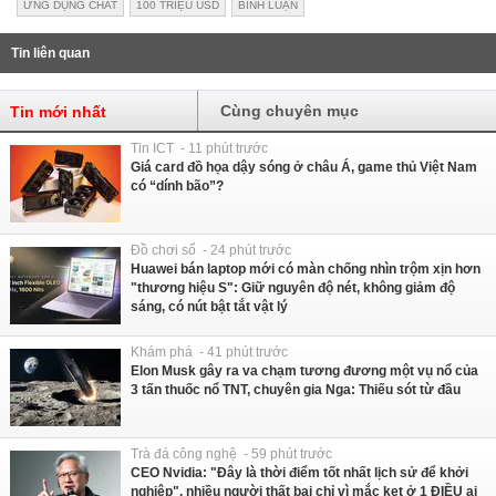
ỨNG DỤNG CHAT
100 TRIỆU USD
BÌNH LUẬN
Tin liên quan
Cùng chuyên mục
Tin mới nhất
Tin ICT - 11 phút trước
Giá card đồ họa dậy sóng ở châu Á, game thủ Việt Nam
có “dính bão”?
Đồ chơi số - 24 phút trước
Huawei bán laptop mới có màn chống nhìn trộm xịn hơn
"thương hiệu S": Giữ nguyên độ nét, không giảm độ
sáng, có nút bật tắt vật lý
Khám phá - 41 phút trước
Elon Musk gây ra va chạm tương đương một vụ nổ của
3 tấn thuốc nổ TNT, chuyên gia Nga: Thiếu sót từ đầu
Trà đá công nghệ - 59 phút trước
CEO Nvidia: "Đây là thời điểm tốt nhất lịch sử để khởi
nghiệp", nhiều người thất bại chỉ vì mắc kẹt ở 1 ĐIỀU ai