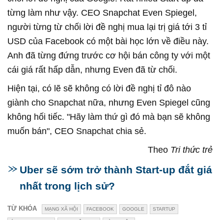
từng làm như vậy. CEO Snapchat Even Spiegel,
người từng từ chối lời đề nghị mua lại trị giá tới 3 tỉ
USD của Facebook có một bài học lớn về điều này.
Anh đã từng đứng trước cơ hội bán công ty với một
cái giá rất hấp dẫn, nhưng Even đã từ chối.
Hiện tại, có lẽ sẽ không có lời đề nghị tỉ đô nào
giành cho Snapchat nữa, nhưng Even Spiegel cũng
không hối tiếc. "Hãy làm thứ gì đó mà bạn sẽ không
muốn bán", CEO Snapchat chia sẻ.
Theo
Tri thức trẻ
Uber sẽ sớm trở thành Start-up đắt giá
nhất trong lịch sử?
TỪ KHÓA
MẠNG XÃ HỘI
FACEBOOK
GOOGLE
STARTUP