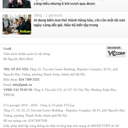
cũng hiểu nhưng ít khi vượt qua được
Sống - 1 giờ trước
AI đang biến mọi thứ thành hàng hóa, chỉ còn một tài sản
ngày càng đắt giá: Não bộ biết tập trung
GenK
Chịu trách nhiệm quản lý nội dung:
Bà Nguyễn Bích Minh
TRỤ SỞ HÀ NỘI:
Tầng 22, Tòa nhà Center Building, Hapulico Complex, Số 01, phố
Nguyễn Huy Tưởng, phường Thanh Xuân, thành phố Hà Nội
Điện thoại:
024 7309 5555
.
Email:
info@genk.vn
VPĐD TẠI TP.HCM:
Tầng 4, Tòa nhà 123, số 127 Võ Văn Tần, Phường Xuân Hòa,
TPHCM
© Copyright 2010 - 2026 - Công ty Cổ phần VCCorp
Tầng 17, 19, 20, 21 Toà nhà Center Building - Hapulico Complex, Số 01, phố Nguyễn Huy
Tưởng, phường Thanh Xuân, thành phố Hà Nội
Hỗ trợ quảng cáo:
02473007108
Giấy phép thiết lập trang thông tin điện tử tổng hợp trên mạng số 460/GP-TTĐT do Sở