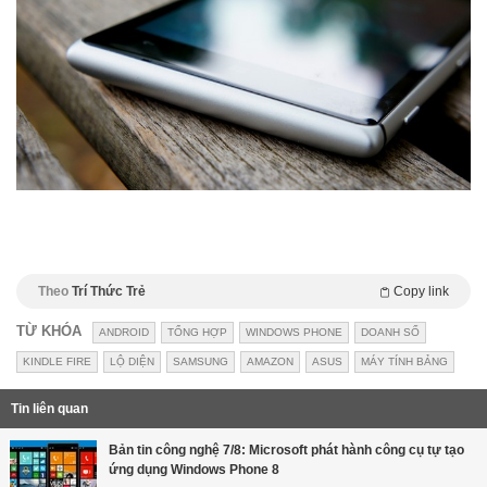
Theo
Trí Thức Trẻ
Copy link
TỪ KHÓA
ANDROID
TỔNG HỢP
WINDOWS PHONE
DOANH SỐ
KINDLE FIRE
LỘ DIỆN
SAMSUNG
AMAZON
ASUS
MÁY TÍNH BẢNG
Tin liên quan
Bản tin công nghệ 7/8: Microsoft phát hành công cụ tự tạo
ứng dụng Windows Phone 8