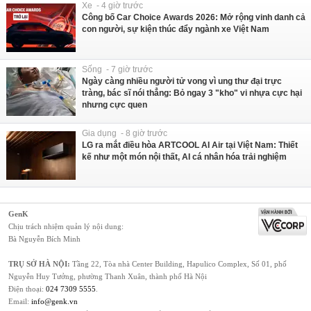
Xe - 4 giờ trước
Công bố Car Choice Awards 2026: Mở rộng vinh danh cả
con người, sự kiện thúc đẩy ngành xe Việt Nam
Sống - 7 giờ trước
Ngày càng nhiều người tử vong vì ung thư đại trực
tràng, bác sĩ nói thẳng: Bỏ ngay 3 "kho" vi nhựa cực hại
nhưng cực quen
Gia dụng - 8 giờ trước
LG ra mắt điều hòa ARTCOOL AI Air tại Việt Nam: Thiết
kế như một món nội thất, AI cá nhân hóa trải nghiệm
GenK
Chịu trách nhiệm quản lý nội dung:
Bà Nguyễn Bích Minh
TRỤ SỞ HÀ NỘI:
Tầng 22, Tòa nhà Center Building, Hapulico Complex, Số 01, phố
Nguyễn Huy Tưởng, phường Thanh Xuân, thành phố Hà Nội
Điện thoại:
024 7309 5555
.
Email:
info@genk.vn