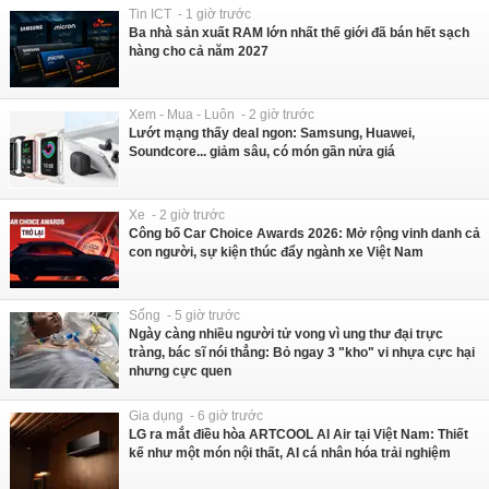
Tin ICT - 1 giờ trước
Ba nhà sản xuất RAM lớn nhất thế giới đã bán hết sạch
hàng cho cả năm 2027
Xem - Mua - Luôn - 2 giờ trước
Lướt mạng thấy deal ngon: Samsung, Huawei,
Soundcore... giảm sâu, có món gần nửa giá
Xe - 2 giờ trước
Công bố Car Choice Awards 2026: Mở rộng vinh danh cả
con người, sự kiện thúc đẩy ngành xe Việt Nam
Sống - 5 giờ trước
Ngày càng nhiều người tử vong vì ung thư đại trực
tràng, bác sĩ nói thẳng: Bỏ ngay 3 "kho" vi nhựa cực hại
nhưng cực quen
Gia dụng - 6 giờ trước
LG ra mắt điều hòa ARTCOOL AI Air tại Việt Nam: Thiết
kế như một món nội thất, AI cá nhân hóa trải nghiệm