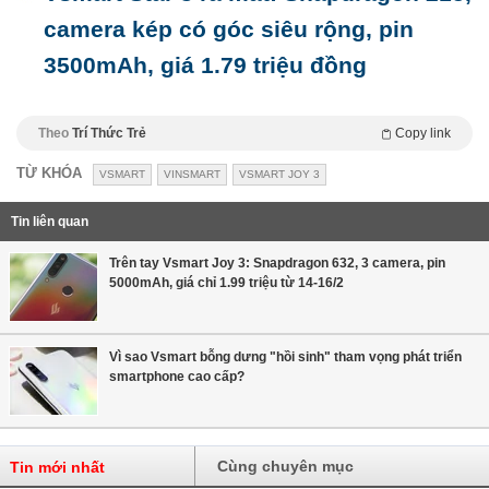
camera kép có góc siêu rộng, pin
3500mAh, giá 1.79 triệu đồng
Theo
Trí Thức Trẻ
Copy link
TỪ KHÓA
VSMART
VINSMART
VSMART JOY 3
Tin liên quan
Trên tay Vsmart Joy 3: Snapdragon 632, 3 camera, pin
5000mAh, giá chỉ 1.99 triệu từ 14-16/2
Vì sao Vsmart bỗng dưng "hồi sinh" tham vọng phát triển
smartphone cao cấp?
Cùng chuyên mục
Tin mới nhất