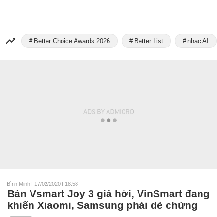
Better Choice Awards 2026
Better List
nhạc AI
Bình Minh
|
17/02/2020 | 18:58
Bán Vsmart Joy 3 giá hời, VinSmart đang
khiến Xiaomi, Samsung phải dè chừng