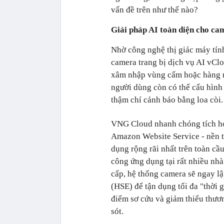
vấn đề trên như thế nào?
Giải pháp AI toàn diện cho ca
Nhờ công nghệ thị giác máy tí
camera trang bị dịch vụ AI vCl
xâm nhập vùng cấm hoặc hàng rà
người dùng còn có thể cấu hình 
thậm chí cảnh báo bằng loa còi.
VNG Cloud nhanh chóng tích hợ
Amazon Website Service - nền t
dụng rộng rãi nhất trên toàn cầ
công ứng dụng tại rất nhiều nh
cấp, hệ thống camera sẽ ngay l
(HSE) để tận dụng tối đa "thời 
điểm sơ cứu và giảm thiểu thươ
sót.