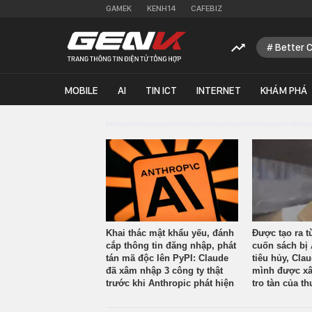
GAMEK
KENH14
CAFEBIZ
Better 
MOBILE
AI
TIN ICT
INTERNET
KHÁM PHÁ
Khai thác mật khẩu yếu, đánh
Được tạo ra t
cắp thông tin đăng nhập, phát
cuốn sách bị 
tán mã độc lên PyPI: Claude
tiêu hủy, Cla
đã xâm nhập 3 công ty thật
mình được xâ
trước khi Anthropic phát hiện
tro tàn của th