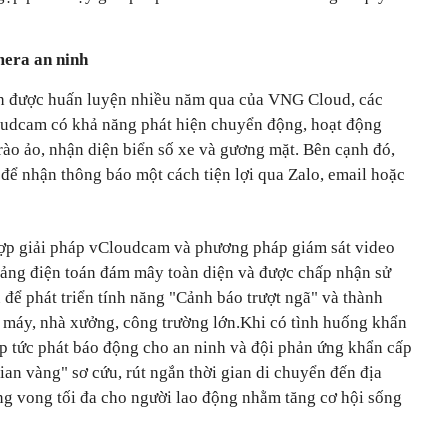
mera an ninh
nh được huấn luyện nhiều năm qua của VNG Cloud, các
oudcam có khả năng phát hiện chuyển động, hoạt động
o ảo, nhận diện biển số xe và gương mặt. Bên cạnh đó,
để nhận thông báo một cách tiện lợi qua Zalo, email hoặc
p giải pháp vCloudcam và phương pháp giám sát video
ảng điện toán đám mây toàn diện và được chấp nhận sử
u để phát triển tính năng "Cảnh báo trượt ngã" và thành
à máy, nhà xưởng, công trường lớn.Khi có tình huống khẩn
ập tức phát báo động cho an ninh và đội phản ứng khẩn cấp
gian vàng" sơ cứu, rút ngắn thời gian di chuyển đến địa
ng vong tối đa cho người lao động nhằm tăng cơ hội sống