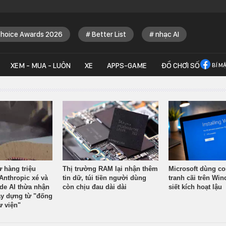
Choice Awards 2026
Better List
nhạc AI
XEM - MUA - LUÔN
XE
APPS-GAME
ĐỒ CHƠI SỐ
BÍ M
ừ hàng triệu
Thị trường RAM lại nhận thêm
Microsoft dùng co
Anthropic xé và
tin dữ, túi tiền người dùng
tranh cãi trên Wi
ude AI thừa nhận
còn chịu đau dài dài
siết kích hoạt lậu
y dựng từ "đống
ư viện"