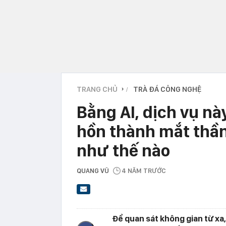
TRANG CHỦ
TRÀ ĐÁ CÔNG NGHỆ
›
Bằng AI, dịch vụ nà
hồn thành mắt thầ
như thế nào
QUANG VŨ
4 NĂM TRƯỚC
Để quan sát không gian từ xa,