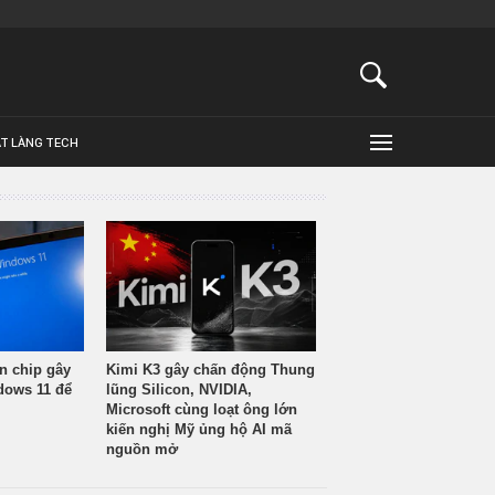
ẬT LÀNG TECH
n chip gây
Kimi K3 gây chấn động Thung
ndows 11 để
lũng Silicon, NVIDIA,
Microsoft cùng loạt ông lớn
kiến nghị Mỹ ủng hộ AI mã
nguồn mở