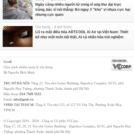
Ngày càng nhiều người tử vong vì ung thư đại trực
tràng, bác sĩ nói thẳng: Bỏ ngay 3 "kho" vi nhựa cực hại
nhưng cực quen
Gia dụng - 8 giờ trước
LG ra mắt điều hòa ARTCOOL AI Air tại Việt Nam: Thiết
kế như một món nội thất, AI cá nhân hóa trải nghiệm
GenK
Chịu trách nhiệm quản lý nội dung:
Bà Nguyễn Bích Minh
TRỤ SỞ HÀ NỘI:
Tầng 22, Tòa nhà Center Building, Hapulico Complex, Số 01, phố
Nguyễn Huy Tưởng, phường Thanh Xuân, thành phố Hà Nội
Điện thoại:
024 7309 5555
.
Email:
info@genk.vn
VPĐD TẠI TP.HCM:
Tầng 4, Tòa nhà 123, số 127 Võ Văn Tần, Phường Xuân Hòa,
TPHCM
© Copyright 2010 - 2026 - Công ty Cổ phần VCCorp
Tầng 17, 19, 20, 21 Toà nhà Center Building - Hapulico Complex, Số 01, phố Nguyễn Huy
Tưởng, phường Thanh Xuân, thành phố Hà Nội