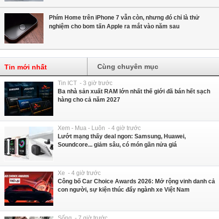
Phím Home trên iPhone 7 vẫn còn, nhưng đó chỉ là thử
nghiệm cho bom tấn Apple ra mắt vào năm sau
Cùng chuyên mục
Tin mới nhất
Tin ICT - 3 giờ trước
Ba nhà sản xuất RAM lớn nhất thế giới đã bán hết sạch
hàng cho cả năm 2027
Xem - Mua - Luôn - 4 giờ trước
Lướt mạng thấy deal ngon: Samsung, Huawei,
Soundcore... giảm sâu, có món gần nửa giá
Xe - 4 giờ trước
Công bố Car Choice Awards 2026: Mở rộng vinh danh cả
con người, sự kiện thúc đẩy ngành xe Việt Nam
Sống - 7 giờ trước