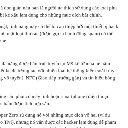
và đơn giản nếu bạn là người ưa thích sử dụng các loại phụ
 bị kẻ xấu lạm dụng cho những mục đích bất chính.
ật, tính năng này có thể bị can thiệp bởi một thiết bị hack
ành một loạt thư rác (được gọi là hành động spam) có thể
one.
ck đa năng được bán trực tuyến tại Mỹ kể từ mùa hè năm
ết kế để tương tác với nhiều loại hệ thống kiểm soát truy
 vô tuyến), NFC (Giao tiếp trường gần) và tín hiệu hồng
ông cần phải có máy tính hoặc smartphone (điện thoại
m bấm được tích hợp sẵn.
per Zero sử dụng nó với những mục đích vô hại (ví dụ
cho Tivi), nhưng nó vẫn được các hacker lạm dụng để phạm