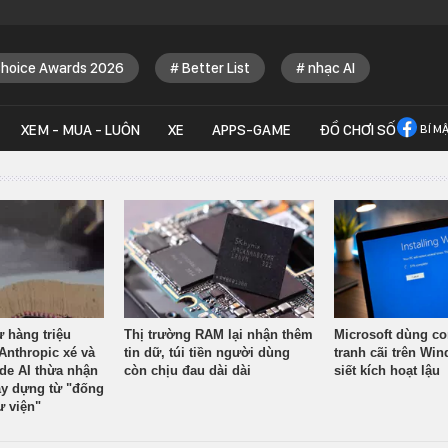
Choice Awards 2026
Better List
nhạc AI
XEM - MUA - LUÔN
XE
APPS-GAME
ĐỒ CHƠI SỐ
BÍ M
ừ hàng triệu
Thị trường RAM lại nhận thêm
Microsoft dùng co
Anthropic xé và
tin dữ, túi tiền người dùng
tranh cãi trên Wi
ude AI thừa nhận
còn chịu đau dài dài
siết kích hoạt lậu
y dựng từ "đống
ư viện"