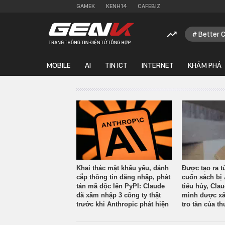
GAMEK
KENH14
CAFEBIZ
Better 
MOBILE
AI
TIN ICT
INTERNET
KHÁM PHÁ
Khai thác mật khẩu yếu, đánh
Được tạo ra t
cắp thông tin đăng nhập, phát
cuốn sách bị 
tán mã độc lên PyPI: Claude
tiêu hủy, Cla
đã xâm nhập 3 công ty thật
mình được xâ
trước khi Anthropic phát hiện
tro tàn của th