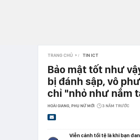
TRANG CHỦ
TIN ICT
›
Bảo mật tốt như vậ
bị đánh sập, vô ph
chỉ "nhỏ như nắm t
HOÀI GIANG
, PHỤ NỮ MỚI
3 NĂM TRƯỚC
Viễn cảnh tồi tệ là khi bạn đ