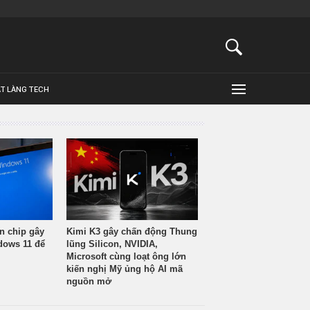
ẬT LÀNG TECH
n chip gây
Kimi K3 gây chấn động Thung
ndows 11 để
lũng Silicon, NVIDIA,
Microsoft cùng loạt ông lớn
kiến nghị Mỹ ủng hộ AI mã
nguồn mở