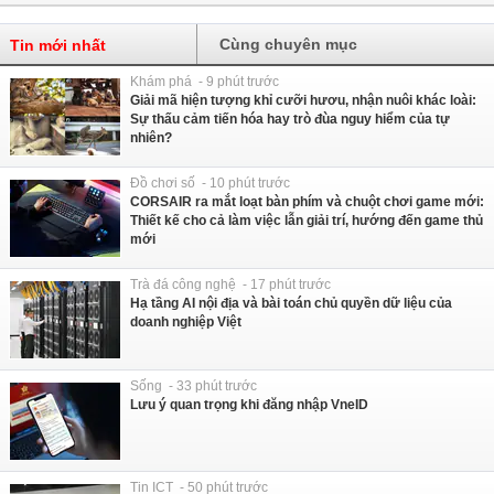
Cùng chuyên mục
Tin mới nhất
Khám phá - 9 phút trước
Giải mã hiện tượng khỉ cưỡi hươu, nhận nuôi khác loài:
Sự thấu cảm tiến hóa hay trò đùa nguy hiểm của tự
nhiên?
Đồ chơi số - 10 phút trước
CORSAIR ra mắt loạt bàn phím và chuột chơi game mới:
Thiết kế cho cả làm việc lẫn giải trí, hướng đến game thủ
mới
Trà đá công nghệ - 17 phút trước
Hạ tầng AI nội địa và bài toán chủ quyền dữ liệu của
doanh nghiệp Việt
Sống - 33 phút trước
Lưu ý quan trọng khi đăng nhập VneID
Tin ICT - 50 phút trước