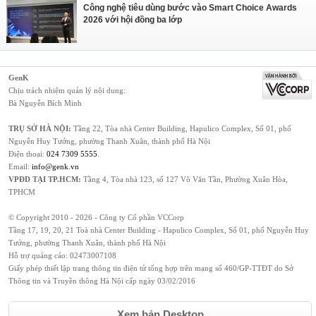
Công nghệ tiêu dùng bước vào Smart Choice Awards
2026 với hội đồng ba lớp
GenK
Chịu trách nhiệm quản lý nội dung:
Bà Nguyễn Bích Minh
TRỤ SỞ HÀ NỘI:
Tầng 22, Tòa nhà Center Building, Hapulico Complex, Số 01, phố
Nguyễn Huy Tưởng, phường Thanh Xuân, thành phố Hà Nội
Điện thoại:
024 7309 5555
.
Email:
info@genk.vn
VPĐD TẠI TP.HCM:
Tầng 4, Tòa nhà 123, số 127 Võ Văn Tần, Phường Xuân Hòa,
TPHCM
© Copyright 2010 - 2026 - Công ty Cổ phần VCCorp
Tầng 17, 19, 20, 21 Toà nhà Center Building - Hapulico Complex, Số 01, phố Nguyễn Huy
Tưởng, phường Thanh Xuân, thành phố Hà Nội
Hỗ trợ quảng cáo:
02473007108
Giấy phép thiết lập trang thông tin điện tử tổng hợp trên mạng số 460/GP-TTĐT do Sở
Thông tin và Truyền thông Hà Nội cấp ngày 03/02/2016
Xem bản Desktop