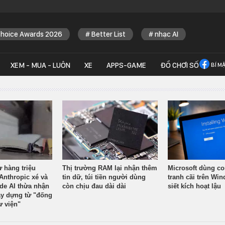
Choice Awards 2026
Better List
nhạc AI
XEM - MUA - LUÔN
XE
APPS-GAME
ĐỒ CHƠI SỐ
BÍ M
ừ hàng triệu
Thị trường RAM lại nhận thêm
Microsoft dùng co
Anthropic xé và
tin dữ, túi tiền người dùng
tranh cãi trên Wi
ude AI thừa nhận
còn chịu đau dài dài
siết kích hoạt lậu
y dựng từ "đống
ư viện"