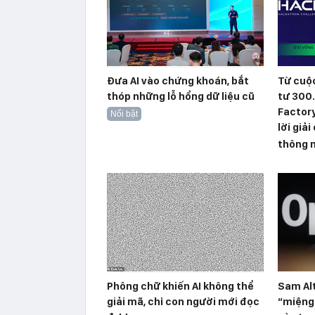
Đưa AI vào chứng khoán, bắt
Từ cuộc
thóp những lỗ hổng dữ liệu cũ
tư 300
Factory
Nổi bật
lời giả
thông 
Phông chữ khiến AI không thể
Sam Al
giải mã, chỉ con người mới đọc
“miệng 