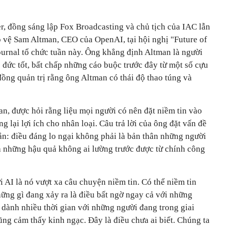
r, đồng sáng lập Fox Broadcasting và chủ tịch của IAC lẫn
o vệ Sam Altman, CEO của OpenAI, tại hội nghị "Future of
ournal tổ chức tuần này. Ông khẳng định Altman là người
 đức tốt, bất chấp những cáo buộc trước đây từ một số cựu
ồng quản trị rằng ông Altman có thái độ thao túng và
man, được hỏi rằng liệu mọi người có nên đặt niềm tin vào
ại lợi ích cho nhân loại. Câu trả lời của ông đặt vấn đề
ẳn: điều đáng lo ngại không phải là bản thân những người
là những hậu quả không ai lường trước được từ chính công
 AI là nó vượt xa câu chuyện niềm tin. Có thể niềm tin
ững gì đang xảy ra là điều bất ngờ ngay cả với những
 dành nhiều thời gian với những người đang trong giai
ũng cảm thấy kinh ngạc. Đây là điều chưa ai biết. Chúng ta