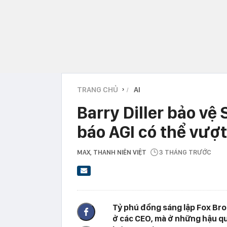
TRANG CHỦ
AI
›
Barry Diller bảo v
báo AGI có thể vượ
MAX
, THANH NIÊN VIỆT
3 THÁNG TRƯỚC
Tỷ phú đồng sáng lập Fox Bro
ở các CEO, mà ở những hậu q