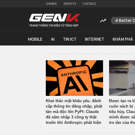
GAMEK
KENH14
CAFEBIZ
Better 
MOBILE
AI
TIN ICT
INTERNET
KHÁM PHÁ
Khai thác mật khẩu yếu, đánh
Được tạo ra t
cắp thông tin đăng nhập, phát
cuốn sách bị 
tán mã độc lên PyPI: Claude
tiêu hủy, Cla
đã xâm nhập 3 công ty thật
mình được xâ
trước khi Anthropic phát hiện
tro tàn của th