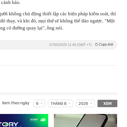
r cảnh báo.
ời không chủ động thiết lập các biện pháp kiểm soát, thì
 đó thay, và khi đó, mọi thứ sẽ không thể đảo ngược. "Một
ông có đường quay lại", ông nói.
Copy link
07/05/2026 11:40 (GMT +7)
Xem theo ngày
6
THÁNG 8
2026
XEM