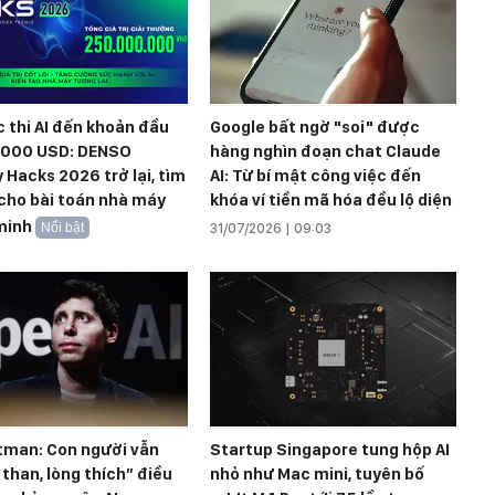
 thi AI đến khoản đầu
Google bất ngờ "soi" được
.000 USD: DENSO
hàng nghìn đoạn chat Claude
 Hacks 2026 trở lại, tìm
AI: Từ bí mật công việc đến
i cho bài toán nhà máy
khóa ví tiền mã hóa đều lộ diện
minh
Nổi bật
31/07/2026 | 09:03
tman: Con người vẫn
Startup Singapore tung hộp AI
than, lòng thích” điều
nhỏ như Mac mini, tuyên bố