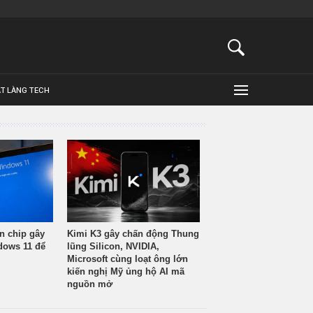
ẬT LÀNG TECH
n chip gây
Kimi K3 gây chấn động Thung
ndows 11 để
lũng Silicon, NVIDIA,
Microsoft cùng loạt ông lớn
kiến nghị Mỹ ủng hộ AI mã
nguồn mở