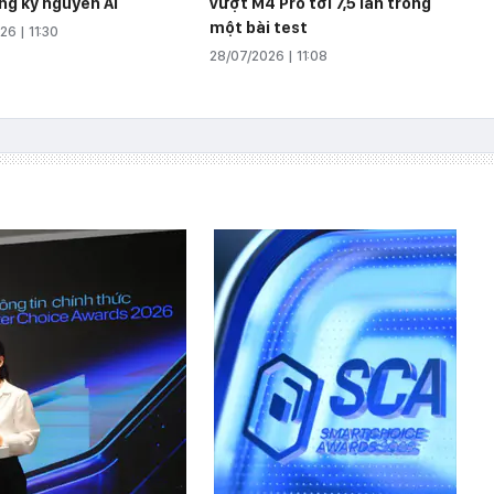
ng kỷ nguyên AI
vượt M4 Pro tới 7,5 lần trong
một bài test
6 | 11:30
28/07/2026 | 11:08