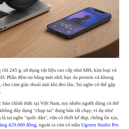
 chỉ 245 g, sử dụng vật liệu cao cấp như ABS, kim loại và
5D. Phần đệm tai bằng mút nhớ, bọc da protein và khung
 cho cảm giác thoải mái khi đeo lâu. Tai nghe có thể gập
.
 bán chính thức tại Việt Nam, tuy nhiên người dùng có thể
không dây dạng "chụp tai" đang bán rất chạy, ví dụ như
à tai nghe "quốc dân", vừa có thiết kế đẹp, chống ồn xịn,
hoảng 429.000 đồng
, ngoài ra còn có mẫu
Ugreen Studio Pro