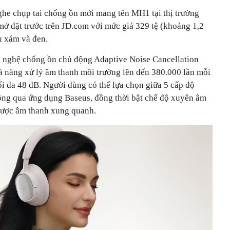
nghe chụp tai chống ồn mới mang tên MH1 tại thị trường
ở đặt trước trên JD.com với mức giá 329 tệ (khoảng 1,2
u xám và đen.
 nghệ chống ồn chủ động Adaptive Noise Cancellation
ả năng xử lý âm thanh môi trường lên đến 380.000 lần mỗi
ối đa 48 dB. Người dùng có thể lựa chọn giữa 5 cấp độ
hông qua ứng dụng Baseus, đồng thời bật chế độ xuyên âm
ược âm thanh xung quanh.