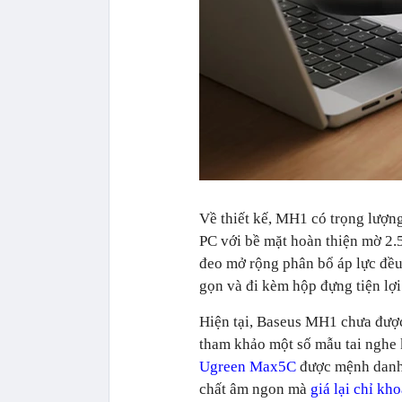
Về thiết kế, MH1 có trọng lượng
PC với bề mặt hoàn thiện mờ 2.
đeo mở rộng phân bổ áp lực đều,
gọn và đi kèm hộp đựng tiện lợi
Hiện tại, Baseus MH1 chưa được
tham khảo một số mẫu tai nghe 
Ugreen Max5C
được mệnh danh l
chất âm ngon mà
giá lại chỉ k