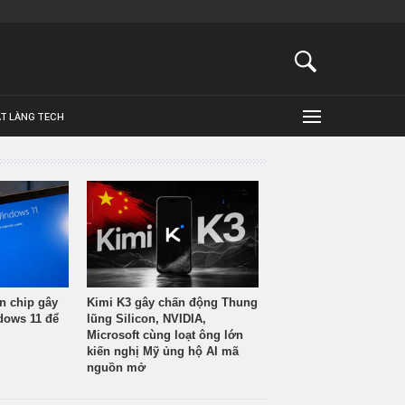
ẬT LÀNG TECH
n chip gây
Kimi K3 gây chấn động Thung
ndows 11 để
lũng Silicon, NVIDIA,
Microsoft cùng loạt ông lớn
kiến nghị Mỹ ủng hộ AI mã
nguồn mở