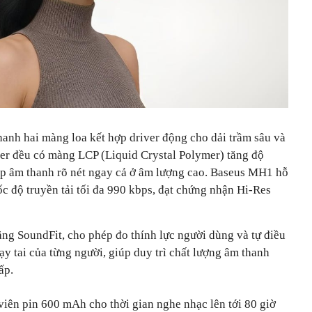
hanh hai màng loa kết hợp driver động cho dải trầm sâu và
river đều có màng LCP (Liquid Crystal Polymer) tăng độ
p âm thanh rõ nét ngay cả ở âm lượng cao. Baseus MH1 hỗ
c độ truyền tải tối đa 990 kbps, đạt chứng nhận Hi-Res
ăng SoundFit, cho phép đo thính lực người dùng và tự điều
y tai của từng người, giúp duy trì chất lượng âm thanh
ấp.
viên pin 600 mAh cho thời gian nghe nhạc lên tới 80 giờ