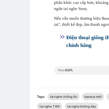
phân khúc cao cấp hơn, khoảng 
ngửa tai nghe Sony.
Nếu vẫn muốn thương hiệu Bas
tai", thiết kế đẹp, âm thanh ngo
Điện thoại giống i
chính hãng
Theo
ĐSPL
tai nghe chống ồn
baseus mh1
Tags:
tai nghe TWS
tai nghe không dây