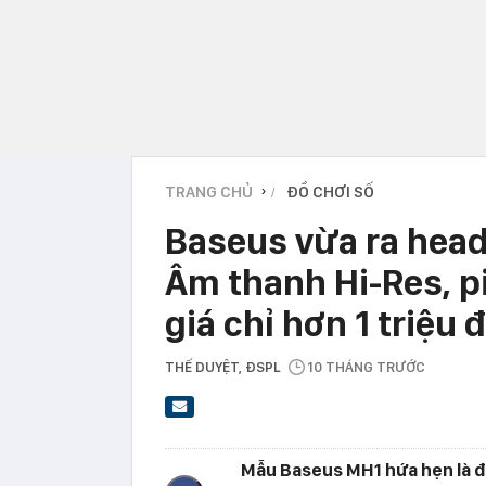
TRANG CHỦ
ĐỒ CHƠI SỐ
›
Baseus vừa ra head
Âm thanh Hi-Res, p
giá chỉ hơn 1 triệu 
THẾ DUYỆT
, ĐSPL
10 THÁNG TRƯỚC
Mẫu Baseus MH1 hứa hẹn là đố