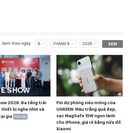
Xem theo ngày
8
THÁNG 8
2026
XEM
how 2026: Ba tầng trải
Pin dự phòng siêu mỏng của
thiết bị nghe nhìn và
UGREEN: Màu trắng quá đẹp,
sạc MagSafe 15W ngon lành
tại gia
Nổi bật
cho iPhone, giá rẻ bằng nửa đồ
Xiaomi