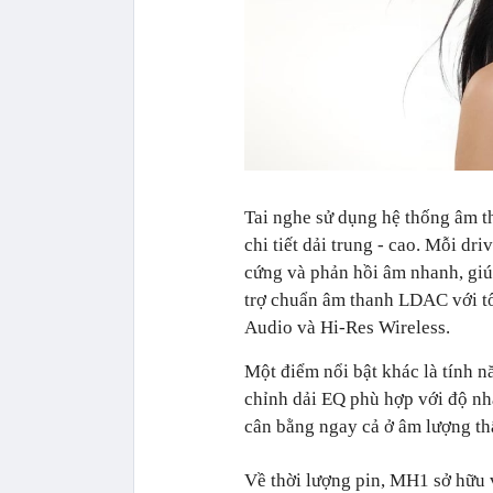
Tai nghe sử dụng hệ thống âm t
chi tiết dải trung - cao. Mỗi d
cứng và phản hồi âm nhanh, giú
trợ chuẩn âm thanh LDAC với tố
Audio và Hi-Res Wireless.
Một điểm nổi bật khác là tính n
chỉnh dải EQ phù hợp với độ nhạ
cân bằng ngay cả ở âm lượng th
Về thời lượng pin, MH1 sở hữu 