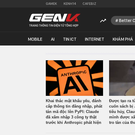
GAMEK
KENH14
CAFEBIZ
Better 
MOBILE
AI
TIN ICT
INTERNET
KHÁM PHÁ
Khai thác mật khẩu yếu, đánh
Được tạo ra t
cắp thông tin đăng nhập, phát
cuốn sách bị 
tán mã độc lên PyPI: Claude
tiêu hủy, Cla
đã xâm nhập 3 công ty thật
mình được xâ
trước khi Anthropic phát hiện
tro tàn của th