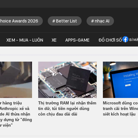
Choice Awards 2026
Better List
nhạc AI
XEM - MUA - LUÔN
XE
APPS-GAME
ĐỒ CHƠI SỐ
BÍ M
ừ hàng triệu
Thị trường RAM lại nhận thêm
Microsoft dùng co
Anthropic xé và
tin dữ, túi tiền người dùng
tranh cãi trên Wi
ude AI thừa nhận
còn chịu đau dài dài
siết kích hoạt lậu
y dựng từ "đống
ư viện"