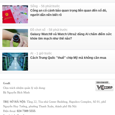
Sống - 56 phút trước
Công an có cảnh báo quan trọng liên quan đến sổ đỏ,
người dân nên biết rõ
Đồ chơi số - 58 phút trước
Galaxy Watch9 và Watch Ultra2 dùng AI chấm điểm sức
khỏe tim mạch như thế nào?
AI - 1 giờ trước
Cách Trung Quốc "thuê" chip Mỹ mà không cần mua
GenK
Chịu trách nhiệm quản lý nội dung:
Bà Nguyễn Bích Minh
TRỤ SỞ HÀ NỘI:
Tầng 22, Tòa nhà Center Building, Hapulico Complex, Số 01, phố
Nguyễn Huy Tưởng, phường Thanh Xuân, thành phố Hà Nội
Điện thoại:
024 7309 5555
.