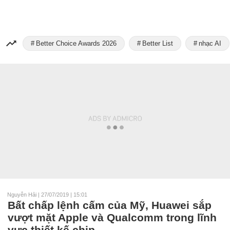
Better Choice Awards 2026
Better List
nhạc AI
Nguyễn Hải
|
27/07/2019 | 15:01
Bất chấp lệnh cấm của Mỹ, Huawei sắp
vượt mặt Apple và Qualcomm trong lĩnh
vực thiết kế chip