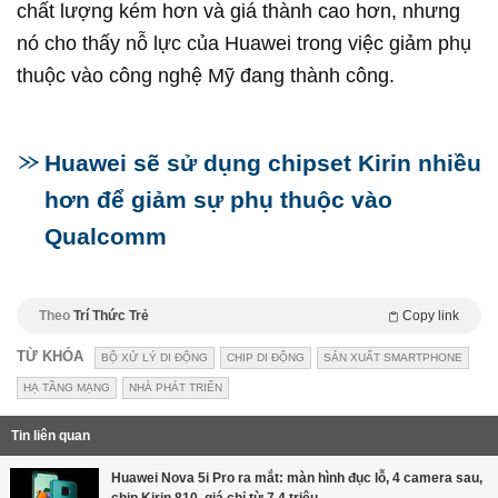
chất lượng kém hơn và giá thành cao hơn, nhưng
nó cho thấy nỗ lực của Huawei trong việc giảm phụ
thuộc vào công nghệ Mỹ đang thành công.
Huawei sẽ sử dụng chipset Kirin nhiều
hơn để giảm sự phụ thuộc vào
Qualcomm
Theo
Trí Thức Trẻ
Copy link
TỪ KHÓA
BỘ XỬ LÝ DI ĐỘNG
CHIP DI ĐỘNG
SẢN XUẤT SMARTPHONE
HẠ TẦNG MẠNG
NHÀ PHÁT TRIỂN
Tin liên quan
Huawei Nova 5i Pro ra mắt: màn hình đục lỗ, 4 camera sau,
chip Kirin 810, giá chỉ từ 7,4 triệu