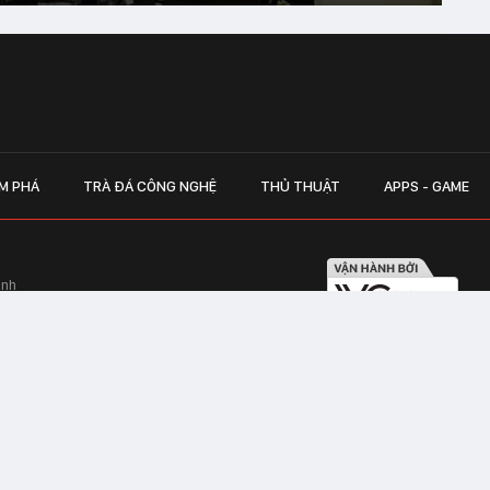
M PHÁ
TRÀ ĐÁ CÔNG NGHỆ
THỦ THUẬT
APPS - GAME
inh
Hapulico Complex, Số 01, phố Nguyễn
LIÊN HỆ QUẢN
 Văn Tần, Phường Xuân Hòa, TPHCM
Hotline hỗ trợ quảng cáo:
ico Complex, Số 01, phố Nguyễn Huy
Email:
giaitrixahoi@admicr
Hỗ trợ & CSKH: Admicro
 trên mạng số 460/GP-TTĐT do Sở Thông