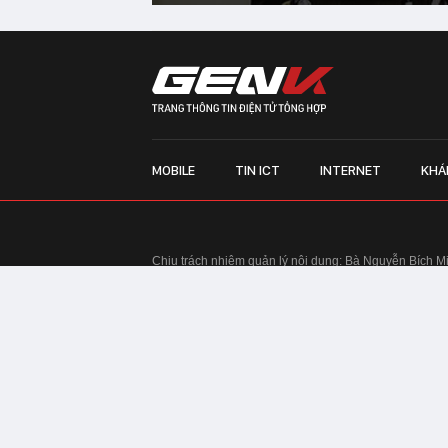
MOBILE
TIN ICT
INTERNET
KHÁ
Chịu trách nhiệm quản lý nội dung: Bà Nguyễn Bích M
TRỤ SỞ HÀ NỘI:
Tầng 22, Tòa nhà Center Building, 
Huy Tưởng, phường Thanh Xuân, thành phố Hà Nội
Điện thoại: 024 7309 5555.
Email:
info@genk.vn
VPĐD TẠI TP.HCM:
Tầng 4, Tòa nhà 123, số 127 Võ
© Copyright 2010 - 2026 - Công ty Cổ phần VCCorp
Tầng 17, 19, 20, 21 Toà nhà Center Building - Hapul
Tưởng, phường Thanh Xuân, thành phố Hà Nội
Giấy phép thiết lập trang thông tin điện tử tổng hợp