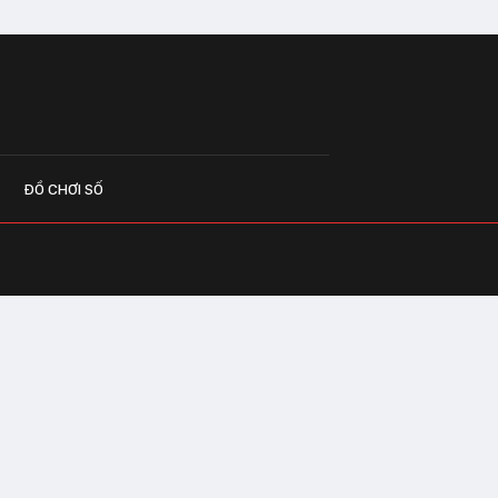
ĐỒ CHƠI SỐ
G CÁO
o.vn