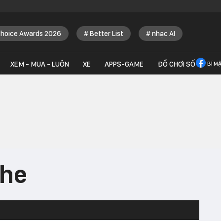
Choice Awards 2026
Better List
nhạc AI
XEM - MUA - LUÔN
XE
APPS-GAME
ĐỒ CHƠI SỐ
BÍ M
ghe