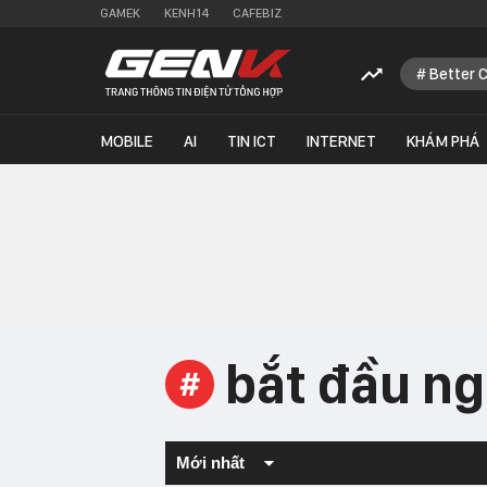
GAMEK
KENH14
CAFEBIZ
Better 
MOBILE
AI
TIN ICT
INTERNET
KHÁM PHÁ
bắt đầu n
#
Mới nhất