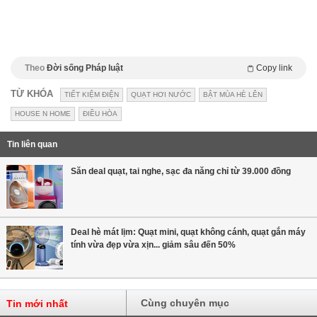
Theo
Đời sống Pháp luật
Copy link
TỪ KHÓA
TIẾT KIỆM ĐIỆN
QUẠT HƠI NƯỚC
BẬT MÙA HÈ LÊN
HOUSE N HOME
ĐIỀU HÒA
Tin liên quan
Săn deal quạt, tai nghe, sạc đa năng chỉ từ 39.000 đồng
Deal hè mát lịm: Quạt mini, quạt không cánh, quạt gắn máy
tính vừa đẹp vừa xịn... giảm sâu đến 50%
Cùng chuyên mục
Tin mới nhất