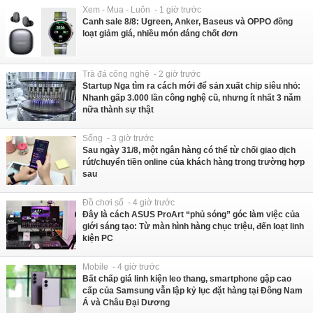
Xem - Mua - Luôn - 1 giờ trước
Canh sale 8/8: Ugreen, Anker, Baseus và OPPO đồng
loạt giảm giá, nhiều món đáng chốt đơn
Trà đá công nghệ - 2 giờ trước
Startup Nga tìm ra cách mới để sản xuất chip siêu nhỏ:
Nhanh gấp 3.000 lần công nghệ cũ, nhưng ít nhất 3 năm
nữa thành sự thật
Sống - 3 giờ trước
Sau ngày 31/8, một ngân hàng có thể từ chối giao dịch
rút/chuyển tiền online của khách hàng trong trường hợp
sau
Đồ chơi số - 4 giờ trước
Đây là cách ASUS ProArt “phủ sóng” góc làm việc của
giới sáng tạo: Từ màn hình hàng chục triệu, đến loạt linh
kiện PC
Mobile - 4 giờ trước
Bất chấp giá linh kiện leo thang, smartphone gập cao
cấp của Samsung vẫn lập kỷ lục đặt hàng tại Đông Nam
Á và Châu Đại Dương