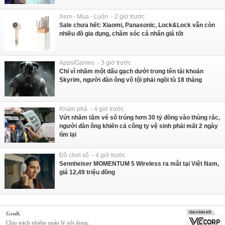
Xem - Mua - Luôn - 2 giờ trước
Sale chưa hết: Xiaomi, Panasonic, Lock&Lock vẫn còn
nhiều đồ gia dụng, chăm sóc cá nhân giá tốt
Apps/Games - 3 giờ trước
Chỉ vì nhầm một dấu gạch dưới trong tên tài khoản
Skyrim, người đàn ông vô tội phải ngồi tù 18 tháng
Khám phá - 4 giờ trước
Vứt nhầm tấm vé số trúng hơn 30 tỷ đồng vào thùng rác,
người đàn ông khiến cả công ty vệ sinh phải mất 2 ngày
tìm lại
Đồ chơi số - 4 giờ trước
Sennheiser MOMENTUM 5 Wireless ra mắt tại Việt Nam,
giá 12,49 triệu đồng
GenK
Chịu trách nhiệm quản lý nội dung: