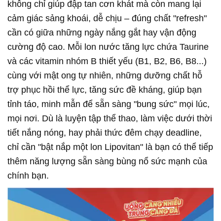
không chỉ giúp đập tan cơn khát mà còn mang lại
cảm giác sảng khoái, dễ chịu – đúng chất "refresh"
cần có giữa những ngày nắng gắt hay vận động
cường độ cao. Mỗi lon nước tăng lực chứa Taurine
và các vitamin nhóm B thiết yếu (B1, B2, B6, B8...)
cùng với mật ong tự nhiên, những dưỡng chất hỗ
trợ phục hồi thể lực, tăng sức đề kháng, giúp bạn
tỉnh táo, minh mẫn để sẵn sàng "bung sức" mọi lúc,
mọi nơi. Dù là luyện tập thể thao, làm việc dưới thời
tiết nắng nóng, hay phải thức đêm chạy deadline,
chỉ cần "bật nắp một lon Lipovitan" là bạn có thể tiếp
thêm năng lượng sẵn sàng bùng nổ sức mạnh của
chính bạn.