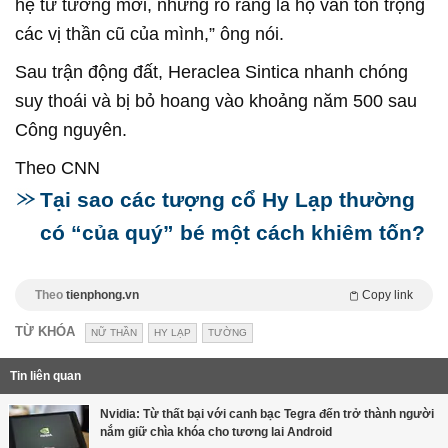
hệ tư tưởng mới, nhưng rõ ràng là họ vẫn tôn trọng
các vị thần cũ của mình,” ông nói.
Sau trận động đất, Heraclea Sintica nhanh chóng
suy thoái và bị bỏ hoang vào khoảng năm 500 sau
Công nguyên.
Theo CNN
Tại sao các tượng cổ Hy Lạp thường
có “của quý” bé một cách khiêm tốn?
Theo
tienphong.vn
Copy link
TỪ KHÓA
NỮ THẦN
HY LẠP
TƯỜNG
Tin liên quan
Nvidia: Từ thất bại với canh bạc Tegra đến trở thành người
nắm giữ chìa khóa cho tương lai Android