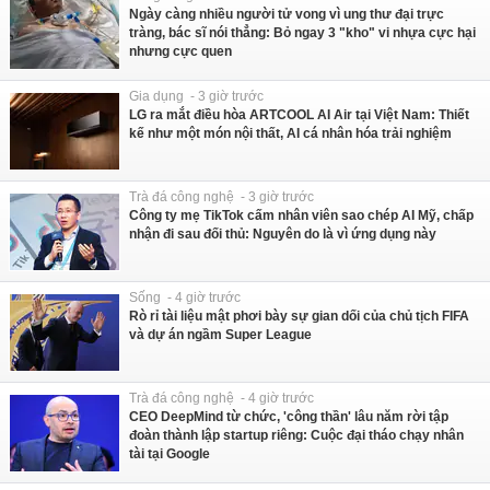
Ngày càng nhiều người tử vong vì ung thư đại trực
tràng, bác sĩ nói thẳng: Bỏ ngay 3 "kho" vi nhựa cực hại
nhưng cực quen
Gia dụng - 3 giờ trước
LG ra mắt điều hòa ARTCOOL AI Air tại Việt Nam: Thiết
kế như một món nội thất, AI cá nhân hóa trải nghiệm
Trà đá công nghệ - 3 giờ trước
Công ty mẹ TikTok cấm nhân viên sao chép AI Mỹ, chấp
nhận đi sau đối thủ: Nguyên do là vì ứng dụng này
Sống - 4 giờ trước
Rò rỉ tài liệu mật phơi bày sự gian dối của chủ tịch FIFA
và dự án ngầm Super League
Trà đá công nghệ - 4 giờ trước
CEO DeepMind từ chức, 'công thần' lâu năm rời tập
đoàn thành lập startup riêng: Cuộc đại tháo chạy nhân
tài tại Google