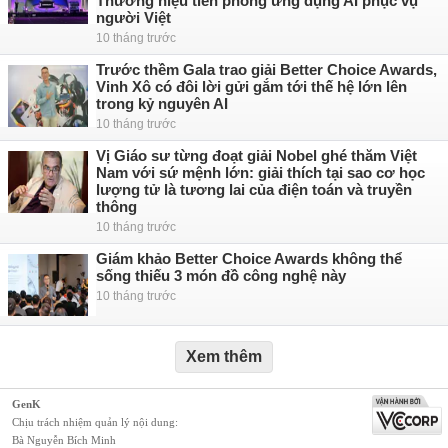
Thương hiệu tiên phong ứng dụng AI phục vụ
người Việt
10 tháng trước
Trước thềm Gala trao giải Better Choice Awards,
Vinh Xô có đôi lời gửi gắm tới thế hệ lớn lên
trong kỷ nguyên AI
10 tháng trước
Vị Giáo sư từng đoạt giải Nobel ghé thăm Việt
Nam với sứ mệnh lớn: giải thích tại sao cơ học
lượng tử là tương lai của điện toán và truyền
thông
10 tháng trước
Giám khảo Better Choice Awards không thể
sống thiếu 3 món đồ công nghệ này
10 tháng trước
Xem thêm
GenK
Chịu trách nhiệm quản lý nội dung:
Bà Nguyễn Bích Minh