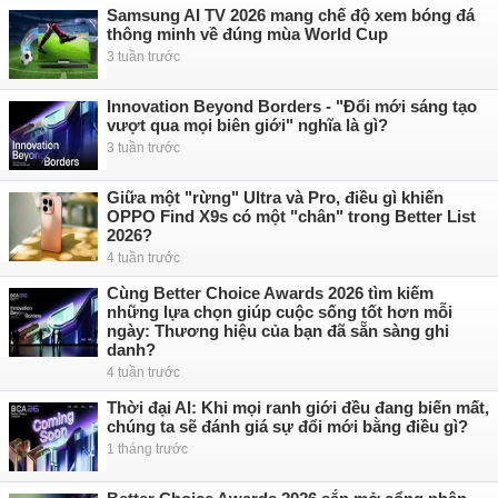
Samsung AI TV 2026 mang chế độ xem bóng đá
thông minh về đúng mùa World Cup
3 tuần trước
Innovation Beyond Borders - "Đổi mới sáng tạo
vượt qua mọi biên giới" nghĩa là gì?
3 tuần trước
Giữa một "rừng" Ultra và Pro, điều gì khiến
OPPO Find X9s có một "chân" trong Better List
2026?
4 tuần trước
Cùng Better Choice Awards 2026 tìm kiếm
những lựa chọn giúp cuộc sống tốt hơn mỗi
ngày: Thương hiệu của bạn đã sẵn sàng ghi
danh?
4 tuần trước
Thời đại AI: Khi mọi ranh giới đều đang biến mất,
chúng ta sẽ đánh giá sự đổi mới bằng điều gì?
1 tháng trước