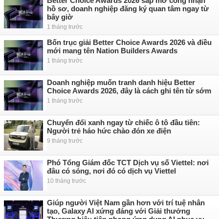
Better Choice Awards 2026 sắp mở cổng nhận
hồ sơ, doanh nghiệp đăng ký quan tâm ngay từ
bây giờ
1 tháng trước
Bốn trục giải Better Choice Awards 2026 và điều
mới mang tên Nation Builders Awards
1 tháng trước
Doanh nghiệp muốn tranh danh hiệu Better
Choice Awards 2026, đây là cách ghi tên từ sớm
1 tháng trước
Chuyển đổi xanh ngay từ chiếc ô tô đầu tiên:
Người trẻ háo hức chào đón xe điện
9 tháng trước
Phó Tổng Giám đốc TCT Dịch vụ số Viettel: nơi
đâu có sóng, nơi đó có dịch vụ Viettel
10 tháng trước
Giúp người Việt Nam gần hơn với trí tuệ nhân
tạo, Galaxy AI xứng đáng với Giải thưởng