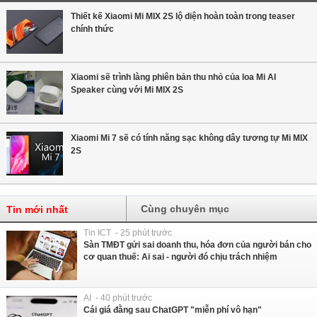
Thiết kế Xiaomi Mi MIX 2S lộ diện hoàn toàn trong teaser
chính thức
Xiaomi sẽ trình làng phiên bản thu nhỏ của loa Mi AI
Speaker cùng với Mi MIX 2S
Xiaomi Mi 7 sẽ có tính năng sạc không dây tương tự Mi MIX
2S
Cùng chuyên mục
Tin mới nhất
Tin ICT - 25 phút trước
Sàn TMĐT gửi sai doanh thu, hóa đơn của người bán cho
cơ quan thuế: Ai sai - người đó chịu trách nhiệm
AI - 40 phút trước
Cái giá đằng sau ChatGPT "miễn phí vô hạn"