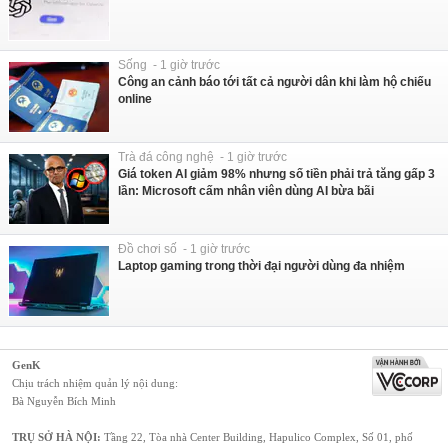
Sống - 1 giờ trước
Công an cảnh báo tới tất cả người dân khi làm hộ chiếu
online
Trà đá công nghệ - 1 giờ trước
Giá token AI giảm 98% nhưng số tiền phải trả tăng gấp 3
lần: Microsoft cấm nhân viên dùng AI bừa bãi
Đồ chơi số - 1 giờ trước
Laptop gaming trong thời đại người dùng đa nhiệm
GenK
Chịu trách nhiệm quản lý nội dung:
Bà Nguyễn Bích Minh
TRỤ SỞ HÀ NỘI:
Tầng 22, Tòa nhà Center Building, Hapulico Complex, Số 01, phố