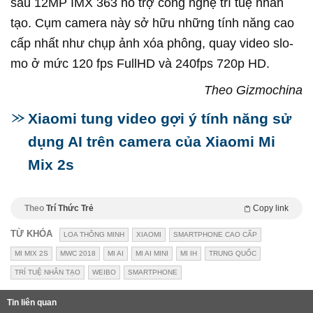
sau 12MP IMX 363 hỗ trợ công nghệ trí tuệ nhân
tạo. Cụm camera này sở hữu những tính năng cao
cấp nhất như chụp ảnh xóa phông, quay video slo-
mo ở mức 120 fps FullHD và 240fps 720p HD.
Theo Gizmochina
Xiaomi tung video gợi ý tính năng sử
dụng AI trên camera của Xiaomi Mi
Mix 2s
Theo
Trí Thức Trẻ
Copy link
TỪ KHÓA
LOA THÔNG MINH
XIAOMI
SMARTPHONE CAO CẤP
MI MIX 2S
MWC 2018
MI AI
MI AI MINI
MI IH
TRUNG QUỐC
TRÍ TUỆ NHÂN TẠO
WEIBO
SMARTPHONE
Tin liên quan