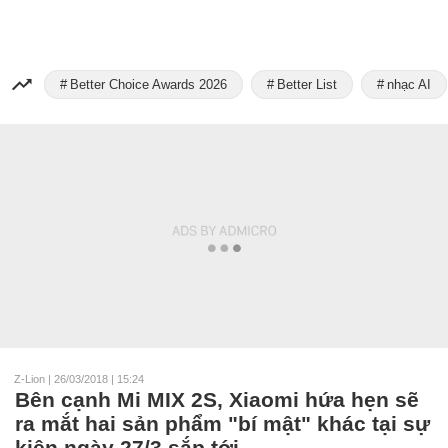
Better Choice Awards 2026
Better List
nhạc AI
Z-Lion
|
26/03/2018 | 15:24
Bên cạnh Mi MIX 2S, Xiaomi hứa hẹn sẽ
ra mắt hai sản phẩm "bí mật" khác tại sự
kiện ngày 27/3 sắp tới