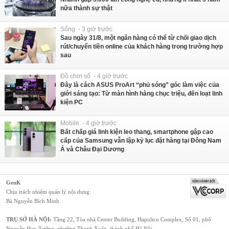
nữa thành sự thật
Sống - 3 giờ trước
Sau ngày 31/8, một ngân hàng có thể từ chối giao dịch
rút/chuyển tiền online của khách hàng trong trường hợp
sau
Đồ chơi số - 4 giờ trước
Đây là cách ASUS ProArt “phủ sóng” góc làm việc của
giới sáng tạo: Từ màn hình hàng chục triệu, đến loạt linh
kiện PC
Mobile - 4 giờ trước
Bất chấp giá linh kiện leo thang, smartphone gập cao
cấp của Samsung vẫn lập kỷ lục đặt hàng tại Đông Nam
Á và Châu Đại Dương
GenK
Chịu trách nhiệm quản lý nội dung:
Bà Nguyễn Bích Minh
TRỤ SỞ HÀ NỘI:
Tầng 22, Tòa nhà Center Building, Hapulico Complex, Số 01, phố
Nguyễn Huy Tưởng, phường Thanh Xuân, thành phố Hà Nội