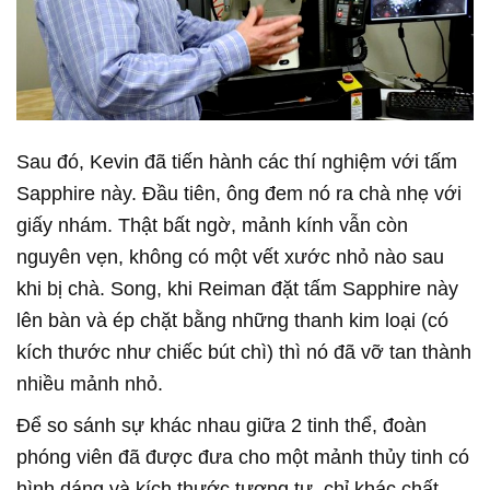
Sau đó, Kevin đã tiến hành các thí nghiệm với tấm
Sapphire này. Đầu tiên, ông đem nó ra chà nhẹ với
giấy nhám. Thật bất ngờ, mảnh kính vẫn còn
nguyên vẹn, không có một vết xước nhỏ nào sau
khi bị chà. Song, khi Reiman đặt tấm Sapphire này
lên bàn và ép chặt bằng những thanh kim loại (có
kích thước như chiếc bút chì) thì nó đã vỡ tan thành
nhiều mảnh nhỏ.
Để so sánh sự khác nhau giữa 2 tinh thể, đoàn
phóng viên đã được đưa cho một mảnh thủy tinh có
hình dáng và kích thước tương tự, chỉ khác chất