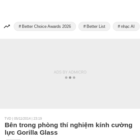
Better Choice Awards 2026
Better List
nhạc AI
TVD
|
05/11/2014 | 23:19
Bên trong phòng thí nghiệm kính cường
lực Gorilla Glass