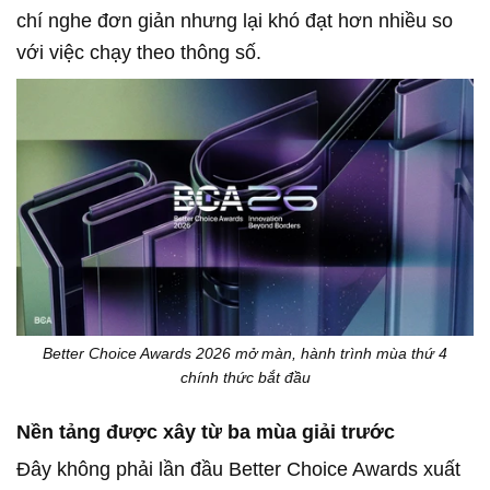
chí nghe đơn giản nhưng lại khó đạt hơn nhiều so
với việc chạy theo thông số.
Better Choice Awards 2026 mở màn, hành trình mùa thứ 4
chính thức bắt đầu
Nền tảng được xây từ ba mùa giải trước
Đây không phải lần đầu Better Choice Awards xuất