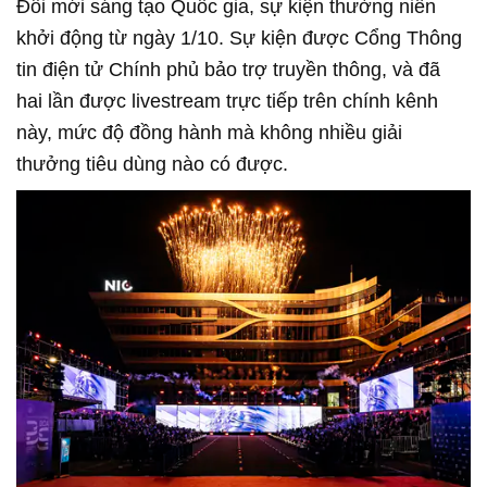
Đổi mới sáng tạo Quốc gia, sự kiện thường niên
khởi động từ ngày 1/10. Sự kiện được Cổng Thông
tin điện tử Chính phủ bảo trợ truyền thông, và đã
hai lần được livestream trực tiếp trên chính kênh
này, mức độ đồng hành mà không nhiều giải
thưởng tiêu dùng nào có được.