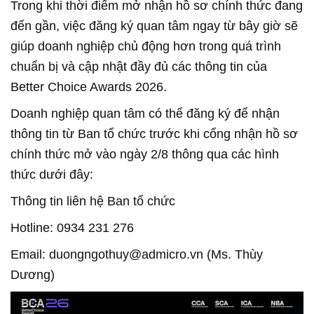
Trong khi thời điểm mở nhận hồ sơ chính thức đang
đến gần, việc đăng ký quan tâm ngay từ bây giờ sẽ
giúp doanh nghiệp chủ động hơn trong quá trình
chuẩn bị và cập nhật đầy đủ các thông tin của
Better Choice Awards 2026.
Doanh nghiệp quan tâm có thể đăng ký để nhận
thông tin từ Ban tổ chức trước khi cổng nhận hồ sơ
chính thức mở vào ngày 2/8 thông qua các hình
thức dưới đây:
Thông tin liên hệ Ban tổ chức
Hotline: 0934 231 276
Email: duongngothuy@admicro.vn (Ms. Thùy
Dương)