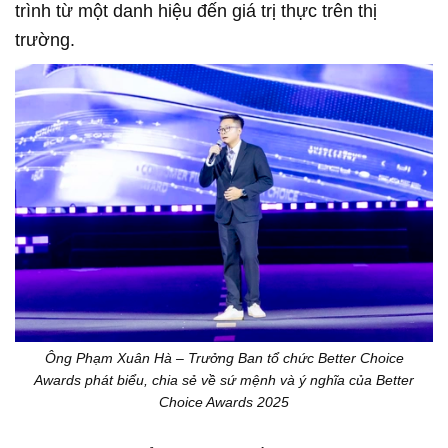
trình từ một danh hiệu đến giá trị thực trên thị
trường.
Ông Phạm Xuân Hà – Trưởng Ban tổ chức Better Choice
Awards phát biểu, chia sẻ về sứ mệnh và ý nghĩa của Better
Choice Awards 2025