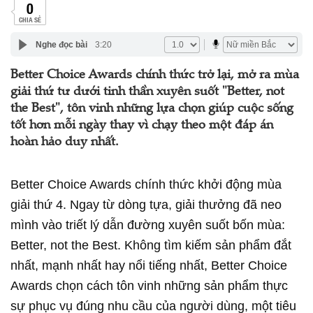
0
CHIA SẺ
Nghe đọc bài
3:20
Better Choice Awards chính thức trở lại, mở ra mùa
giải thứ tư dưới tinh thần xuyên suốt "Better, not
the Best", tôn vinh những lựa chọn giúp cuộc sống
tốt hơn mỗi ngày thay vì chạy theo một đáp án
hoàn hảo duy nhất.
Better Choice Awards chính thức khởi động mùa
giải thứ 4. Ngay từ dòng tựa, giải thưởng đã neo
mình vào triết lý dẫn đường xuyên suốt bốn mùa:
Better, not the Best. Không tìm kiếm sản phẩm đắt
nhất, mạnh nhất hay nổi tiếng nhất, Better Choice
Awards chọn cách tôn vinh những sản phẩm thực
sự phục vụ đúng nhu cầu của người dùng, một tiêu