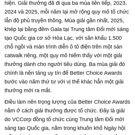
hiện. Giải thưởng đã đi qua ba mùa liên tiếp, 2023,
2024 và 2025, mỗi năm lại mở rộng quy mô tổ chức
lẫn độ phủ truyền thông. Mùa giải gần nhất, 2025,
khép lại bằng đêm Gala tại Trung tâm Đổi mới sáng
tạo Quốc gia cơ sở Hòa Lạc, với sân khấu 1.500
chỗ ngồi và màn trình diễn ô tô điện trên một sàn
catwalk riêng, một quy mô hiếm thấy với một giải
thưởng dành cho người tiêu dùng. Ba mùa giải đó
chính là nền tảng uy tín để Better Choice Awards
bước vào năm thứ tư với vị thế khác hẳn một giải
thưởng mới ra mắt.
Điều làm nên trọng lượng của Better Choice Awards
nằm ở cách giải thưởng được tổ chức. Đây là giải
do VCCorp đồng tổ chức cùng Trung tâm Đổi mới
sáng tạo Quốc gia, nằm trong khuôn khổ Ngày hội