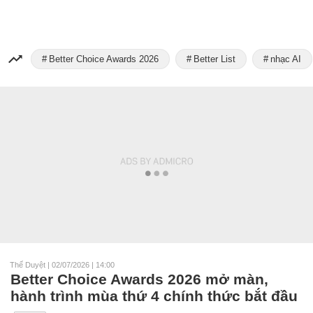
Better Choice Awards 2026
Better List
nhạc AI
Thế Duyệt
|
02/07/2026 | 14:00
Better Choice Awards 2026 mở màn,
hành trình mùa thứ 4 chính thức bắt đầu