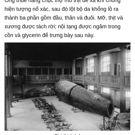
Ông thuê hàng chục thợ mổ thịt để xả khí chống
hiện tượng nổ xác, sau đó lột bộ da khổng lồ ra
thành ba phần gồm đầu, thân và đuôi. Mỡ, thịt và
xương được tách rời; nội tạng được ngâm trong
cồn và glycerin để trưng bày sau này.