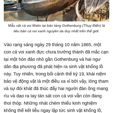
Mẫu vật cá voi Malm tại bảo tàng Gothenburg (Thụy Điển) là
tiêu bản cá voi xanh nguyên da duy nhất trên thế giới.
Vào rạng sáng ngày 29 tháng 10 năm 1865, một
con cá voi xanh đực chưa trưởng thành đã mắc cạn
tại một hòn đảo nhỏ gần Gothenburg và hai ngư
dân địa phương đã phát hiện ra sinh vật khổng lồ
này. Tuy nhiên, trong bối cảnh thế kỷ 19, khái niệm
bảo vệ động vật là một điều xa xỉ bởi vậy, lòng tham
và sự đói khát đã thúc đẩy hai người đàn ông mang
rìu và dao ra tay tàn sát con cá voi vẫn còn đang
thoi thóp. Những nhát chém thiếu kinh nghiệm
không thể kết liễu ngay lập tức sinh vật khổng lồ,