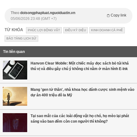
Theo
doisongphapluat.nguoiduatin.vn
Copy link
05/06/2026 23:48 (GMT +7)
TỪ KHÓA
PHÚC LỢI ĐỘNG VẬT
ĐIỀU KỲ DIỆU
KINH DOANH CÀ PHÊ
BẢO TÀNG LỊCH SỬ
Tin liên quan
Hanvon Clear Mobile: Một chiếc máy đọc sách bỏ túi khá
thú vị và điều gây chú ý không chỉ nằm ở màn hình E-Ink
Mang 'gen tử thần', nhà khoa học đánh cược sinh mệnh vào
dự án 400 triệu đô la Mỹ
Tại sao mắt của các loài động vật họ chó, họ mèo lại phát
sáng vào ban đêm còn con người thì không?