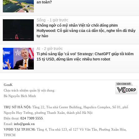
an toàn?
Sống - 1 giờ trước
Không ngờ có mỹ nhân Việt từ chối đóng phim
Hollywood: Cô gái vàng của cả dân tộc, nghe tên đã thấy
tự hào
AI - 2 giờ trước
Tỉ phú sáng lập 'cá voi' Strategy: ChatGPT giúp tôi kiếm
15 tỷ USD, đừng làm việc nhiều hơn robot
GenK
Chịu trách nhiệm quản lý nội dung:
Bà Nguyễn Bích Minh
TRỤ SỞ HÀ NỘI:
Tầng 22, Tòa nhà Center Building, Hapulico Complex, Số 01, phố
Nguyễn Huy Tưởng, phường Thanh Xuân, thành phố Hà Nội
Điện thoại:
024 7309 5555
.
Email:
info@genk.vn
VPĐD TẠI TP.HCM:
Tầng 4, Tòa nhà 123, số 127 Võ Văn Tần, Phường Xuân Hòa,
TPHCM