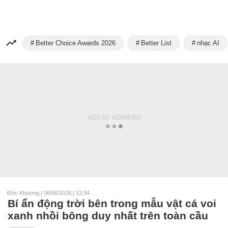
Better Choice Awards 2026
Better List
nhạc AI
Đức Khương
|
06/06/2026 | 12:34
Bí ẩn động trời bên trong mẫu vật cá voi
xanh nhồi bông duy nhất trên toàn cầu