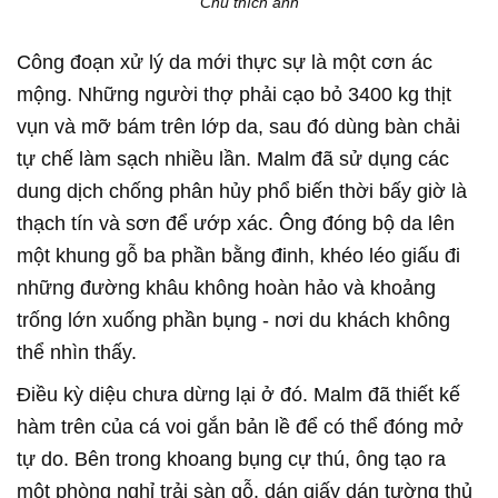
Chú thích ảnh
Công đoạn xử lý da mới thực sự là một cơn ác
mộng. Những người thợ phải cạo bỏ 3400 kg thịt
vụn và mỡ bám trên lớp da, sau đó dùng bàn chải
tự chế làm sạch nhiều lần. Malm đã sử dụng các
dung dịch chống phân hủy phổ biến thời bấy giờ là
thạch tín và sơn để ướp xác. Ông đóng bộ da lên
một khung gỗ ba phần bằng đinh, khéo léo giấu đi
những đường khâu không hoàn hảo và khoảng
trống lớn xuống phần bụng - nơi du khách không
thể nhìn thấy.
Điều kỳ diệu chưa dừng lại ở đó. Malm đã thiết kế
hàm trên của cá voi gắn bản lề để có thể đóng mở
tự do. Bên trong khoang bụng cự thú, ông tạo ra
một phòng nghỉ trải sàn gỗ, dán giấy dán tường thủ