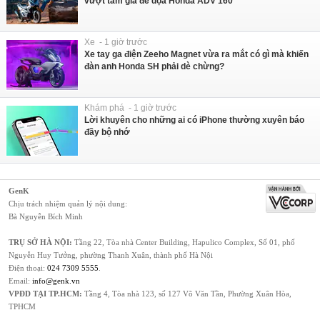
vượt tầm giá đe dọa Honda ADV 160
Xe - 1 giờ trước
Xe tay ga điện Zeeho Magnet vừa ra mắt có gì mà khiến
đàn anh Honda SH phải dè chừng?
Khám phá - 1 giờ trước
Lời khuyên cho những ai có iPhone thường xuyên báo
đầy bộ nhớ
GenK
Chịu trách nhiệm quản lý nội dung:
Bà Nguyễn Bích Minh
TRỤ SỞ HÀ NỘI:
Tầng 22, Tòa nhà Center Building, Hapulico Complex, Số 01, phố
Nguyễn Huy Tưởng, phường Thanh Xuân, thành phố Hà Nội
Điện thoại:
024 7309 5555
.
Email:
info@genk.vn
VPĐD TẠI TP.HCM:
Tầng 4, Tòa nhà 123, số 127 Võ Văn Tần, Phường Xuân Hòa,
TPHCM