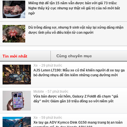
Miếng thịt để tận 15 năm vẫn được bán với giá 73 triệu:
Nghe thấy kỳ cục nhưng sự thật về giá trị của nó mới bất
ngờ
Dù trông đáng sợ, nhưng 9 sinh vật này lại xứng đáng nhận
được tình yêu vô điều kiện từ con người
Cùng chuyên mục
Tin mới nhất
Xe - 29 phút trước
AJS Leten LT190: Mẫu xe có thể khiến người đi xe tay ga
bỏ đường nhựa để tìm kiếm những cung đường mới
Mobile - 57 phút trước
Vừa bán được vài hôm, Galaxy Z Fold8 đã chạm "giá
đáy" mới: Giảm gần 10 triệu đồng so với niêm yết
Xe - 59 phút trước
Xe tay ga ADV Kymco Dink G150 mang trang bị an toàn