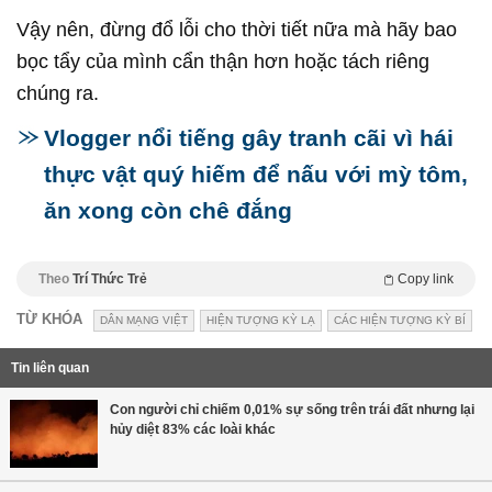
Vậy nên, đừng đổ lỗi cho thời tiết nữa mà hãy bao
bọc tẩy của mình cẩn thận hơn hoặc tách riêng
chúng ra.
Vlogger nổi tiếng gây tranh cãi vì hái
thực vật quý hiếm để nấu với mỳ tôm,
ăn xong còn chê đắng
Theo
Trí Thức Trẻ
Copy link
TỪ KHÓA
DÂN MẠNG VIỆT
HIỆN TƯỢNG KỲ LẠ
CÁC HIỆN TƯỢNG KỲ BÍ
Tin liên quan
Con người chỉ chiếm 0,01% sự sống trên trái đất nhưng lại
hủy diệt 83% các loài khác