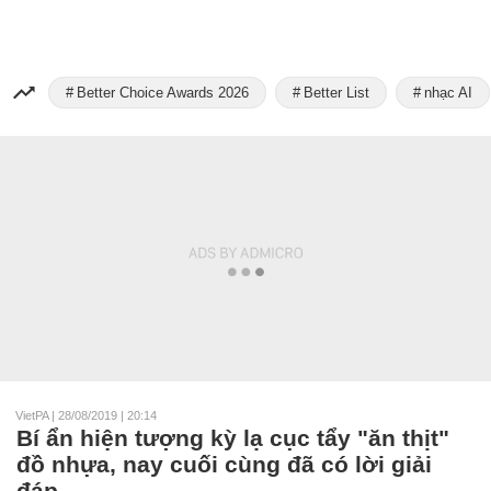
Better Choice Awards 2026
Better List
nhạc AI
VietPA
|
28/08/2019 | 20:14
Bí ẩn hiện tượng kỳ lạ cục tẩy "ăn thịt"
đồ nhựa, nay cuối cùng đã có lời giải
đáp