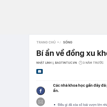
TRANG CHỦ
SỐNG
›
Bí ẩn về đồng xu kh
NHẬT LINH |
, BAOTINTUC.VN
3 NĂM TRƯỚC
Các nhà khoa học gần đây đã 
ẩn.
Điều gì đã xóa sổ loài vượn lớn nhấ