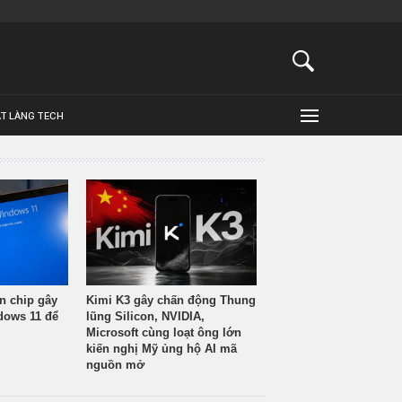
ẬT LÀNG TECH
n chip gây
Kimi K3 gây chấn động Thung
ndows 11 để
lũng Silicon, NVIDIA,
Microsoft cùng loạt ông lớn
kiến nghị Mỹ ủng hộ AI mã
nguồn mở