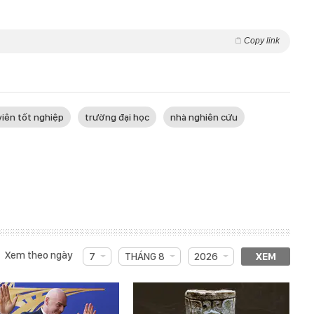
Copy link
viên tốt nghiệp
trường đại học
nhà nghiên cứu
Xem theo ngày
7
THÁNG 8
2026
XEM