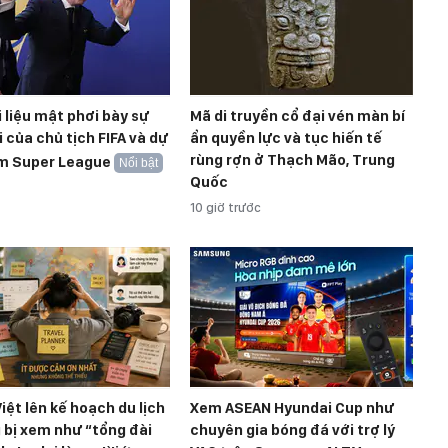
ài liệu mật phơi bày sự
Mã di truyền cổ đại vén màn bí
i của chủ tịch FIFA và dự
ẩn quyền lực và tục hiến tế
rùng rợn ở Thạch Mão, Trung
m Super League
Nổi bật
Quốc
10 giờ trước
iệt lên kế hoạch du lịch
Xem ASEAN Hyundai Cup như
 bị xem như “tổng đài
chuyên gia bóng đá với trợ lý