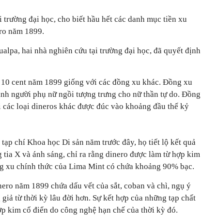
i trường đại học, cho biết hầu hết các danh mục tiền xu
ero năm 1899.
alpa, hai nhà nghiên cứu tại trường đại học, đã quyết định
 10 cent năm 1899 giống với các đồng xu khác. Đồng xu
ình người phụ nữ ngồi tượng trưng cho nữ thần tự do. Đồng
i các loại dineros khác được đúc vào khoảng đầu thế kỷ
 tạp chí Khoa học Di sản năm trước đây, họ tiết lộ kết quả
 tia X và ánh sáng, chỉ ra rằng dinero được làm từ hợp kim
ng xu chính thức của Lima Mint có chứa khoảng 90% bạc.
nero năm 1899 chứa dấu vết của sắt, coban và chì, ngụ ý
 giả từ thời kỳ lâu đời hơn. Sự kết hợp của những tạp chất
ợp kim cổ điển do công nghệ hạn chế của thời kỳ đó.