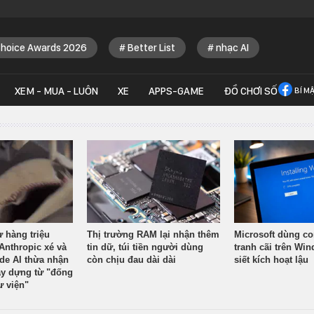
Choice Awards 2026
Better List
nhạc AI
XEM - MUA - LUÔN
XE
APPS-GAME
ĐỒ CHƠI SỐ
BÍ M
ừ hàng triệu
Thị trường RAM lại nhận thêm
Microsoft dùng co
Anthropic xé và
tin dữ, túi tiền người dùng
tranh cãi trên Wi
ude AI thừa nhận
còn chịu đau dài dài
siết kích hoạt lậu
y dựng từ "đống
ư viện"