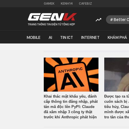
GAMEK
KENH14
CAFEBIZ
Better 
MOBILE
AI
TIN ICT
INTERNET
KHÁM PHÁ
Khai thác mật khẩu yếu, đánh
Được tạo ra t
cắp thông tin đăng nhập, phát
cuốn sách bị 
tán mã độc lên PyPI: Claude
tiêu hủy, Cla
đã xâm nhập 3 công ty thật
mình được xâ
trước khi Anthropic phát hiện
tro tàn của th