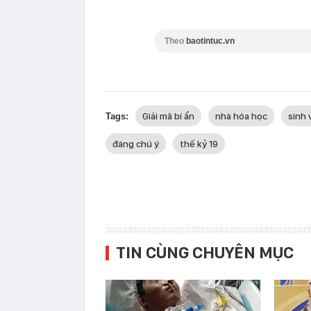
Theo
baotintuc.vn
Giải mã bí ẩn
nhà hóa học
sinh 
Tags:
đáng chú ý
thế kỷ 19
TIN CÙNG CHUYÊN MỤC