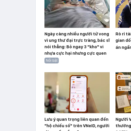
Ngày càng nhiều người tử vong
Rò rỉ t
vì ung thư đại trực tràng, bác sĩ
gian dố
nói thẳng: Bỏ ngay 3 "kho" vi
án ngầ
nhựa cực hại nhưng cực quen
Nổi bật
Lưu ý quan trọng liên quan đến
Người V
"hộ chiếu số" trên VNeID, người
thường