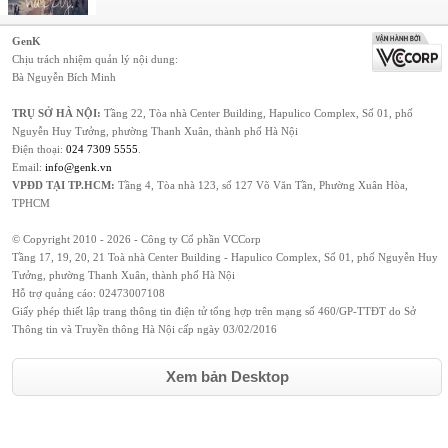
GenK
Chịu trách nhiệm quản lý nội dung:
Bà Nguyễn Bích Minh
TRỤ SỞ HÀ NỘI:
Tầng 22, Tòa nhà Center Building, Hapulico Complex, Số 01, phố
Nguyễn Huy Tưởng, phường Thanh Xuân, thành phố Hà Nội
Điện thoại:
024 7309 5555
.
Email:
info@genk.vn
VPĐD TẠI TP.HCM:
Tầng 4, Tòa nhà 123, số 127 Võ Văn Tần, Phường Xuân Hòa,
TPHCM
© Copyright 2010 - 2026 - Công ty Cổ phần VCCorp
Tầng 17, 19, 20, 21 Toà nhà Center Building - Hapulico Complex, Số 01, phố Nguyễn Huy
Tưởng, phường Thanh Xuân, thành phố Hà Nội
Hỗ trợ quảng cáo:
02473007108
Giấy phép thiết lập trang thông tin điện tử tổng hợp trên mạng số 460/GP-TTĐT do Sở
Thông tin và Truyền thông Hà Nội cấp ngày 03/02/2016
Xem bản Desktop