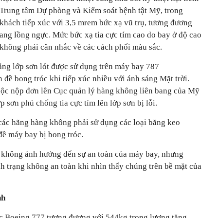
o Trung tâm Dự phòng và Kiểm soát bệnh tật Mỹ, trong
 khách tiếp xúc với 3,5 mrem bức xạ vũ trụ, tương đương
ang lồng ngực. Mức bức xạ tia cực tím cao do bay ở độ cao
 không phải cân nhắc về các cách phối màu sắc.
rằng lớp sơn lót được sử dụng trên máy bay 787
đề bong tróc khi tiếp xúc nhiều với ánh sáng Mặt trời.
uộc nộp đơn lên Cục quản lý hàng không liên bang của Mỹ
p sơn phủ chống tia cực tím lên lớp sơn bị lỗi.
 các hãng hàng không phải sử dụng các loại băng keo
đề máy bay bị bong tróc.
 không ảnh hưởng đến sự an toàn của máy bay, nhưng
h trạng không an toàn khi nhìn thấy chúng trên bề mặt của
nh
ếc Boeing 777 tương đương với 544kg trọng lượng tăng