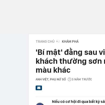
TRANG CHỦ
KHÁM PHÁ
›
'Bí mật' đằng sau v
khách thường sơn 
màu khác
ANH VIỆT
, PHỤ NỮ SỐ
3 NĂM TRƯỚC
Nếu có cơ hội đi qua bất kỳ s