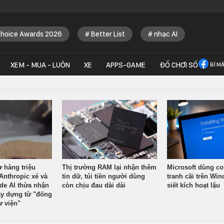
Choice Awards 2026
Better List
nhạc AI
XEM - MUA - LUÔN
XE
APPS-GAME
ĐỒ CHƠI SỐ
BÍ M
ừ hàng triệu
Thị trường RAM lại nhận thêm
Microsoft dùng co
Anthropic xé và
tin dữ, túi tiền người dùng
tranh cãi trên Wi
ude AI thừa nhận
còn chịu đau dài dài
siết kích hoạt lậu
y dựng từ "đống
ư viện"