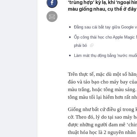
‘trùng hợp’ kỳ lạ, khi ‘ngoại 
màu giống nhau, cụ thể ở đây 
Đằng sau cái bắt tay giữa Google 
Ốp công thái học cho Apple Magic
phải bỏ
Làm mát thụ động bằng 'nước muối
Trên thực tế, mặc dù một số hã
đáo và táo bạo cho máy bay của
màu trắng, hoặc tông màu sáng
tông màu tối lại hiếm
hơn rất nh
Giống như bất cứ điều gì trong 
cờ. Theo đó, lý do tại sao máy 
được những người đam mê ‘chim s
thuật hóa học là 2 nguyên nhân 