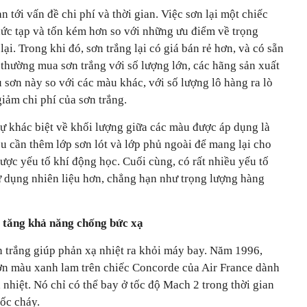
n tới vấn đề chi phí và thời gian. Việc sơn lại một chiếc
ức tạp và tốn kém hơn so với những ưu điểm về trọng
i. Trong khi đó, sơn trắng lại có giá bán rẻ hơn, và có sẵn
thường mua sơn trắng với số lượng lớn, các hãng sản xuất
 sơn này so với các màu khác, với số lượng lô hàng ra lò
iảm chi phí của sơn trắng.
sự khác biệt về khối lượng giữa các màu được áp dụng là
đều cần thêm lớp sơn lót và lớp phủ ngoài để mang lại cho
ợc yếu tố khí động học. Cuối cùng, có rất nhiều yếu tố
 dụng nhiên liệu hơn, chẳng hạn như trọng lượng hàng
 tăng khả năng chống bức xạ
 trắng giúp phản xạ nhiệt ra khỏi máy bay. Năm 1996,
sơn màu xanh lam trên chiếc Concorde của Air France dành
 nhiệt. Nó chỉ có thể bay ở tốc độ Mach 2 trong thời gian
ốc cháy.