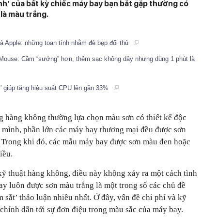
hình’ của bất kỳ chiếc máy bay bạn bắt gặp thường có
là màu trắng.
và Apple: những toan tính nhằm đè bẹp đối thủ
 Mouse: Cầm “sướng” hơn, thêm sạc không dây nhưng dùng 1 phút là
' giúp tăng hiệu suất CPU lên gần 33%
ng hàng không thường lựa chọn màu sơn có thiết kế độc
 mình, phần lớn các máy bay thương mại đều được sơn
. Trong khi đó, các mẫu máy bay được sơn màu đen hoặc
iều.
kỹ thuật hàng không, điều này không xảy ra một cách tình
bay luôn được sơn màu trắng là một trong số các chủ đề
ắt’ thảo luận nhiều nhất. Ở đây, vấn đề chi phí và kỹ
chính dẫn tới sự đơn điệu trong màu sắc của máy bay.