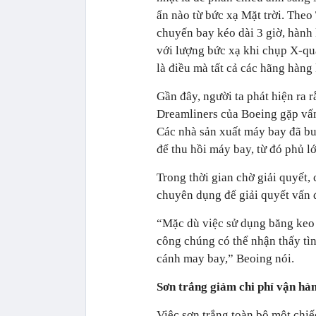
ẩn nào từ bức xạ Mặt trời. The
chuyến bay kéo dài 3 giờ, hành
với lượng bức xạ khi chụp X-qu
là điều mà tất cả các hãng hàng
Gần đây, người ta phát hiện ra 
Dreamliners của Boeing gặp vấn 
Các nhà sản xuất máy bay đã b
để thu hồi máy bay, từ đó phủ lớ
Trong thời gian chờ giải quyết,
chuyên dụng để giải quyết vấn 
“Mặc dù việc sử dụng băng keo
công chúng có thể nhận thấy tìn
cánh may bay,” Beoing nói.
Sơn trắng giảm chi phí vận hà
Việc sơn trắng toàn bộ một chi