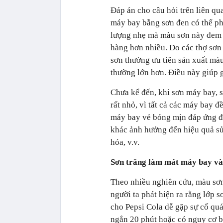
Đáp án cho câu hỏi trên liên qua
máy bay bằng sơn đen có thể ph
lượng nhẹ mà màu sơn này đem lạ
hàng hơn nhiều. Do các thợ sơn 
sơn thường ưu tiên sản xuất màu
thường lớn hơn. Điều này giúp g
Chưa kể đến, khi sơn máy bay, 
rất nhỏ, vì tất cả các máy bay 
máy bay vẻ bóng mịn đáp ứng đư
khác ảnh hưởng đến hiệu quả sử
hóa, v.v.
Sơn trắng làm mát máy bay và
Theo nhiều nghiên cứu, màu sơn
người ta phát hiện ra rằng lớp 
cho Pepsi Cola dễ gặp sự cố quá
ngắn 20 phút hoặc có nguy cơ b