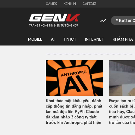
GAMEK
KENH14
CAFEBIZ
Better 
MOBILE
AI
TIN ICT
INTERNET
KHÁM PHÁ
Khai thác mật khẩu yếu, đánh
Được tạo ra t
cắp thông tin đăng nhập, phát
cuốn sách bị 
tán mã độc lên PyPI: Claude
tiêu hủy, Cla
đã xâm nhập 3 công ty thật
mình được xâ
trước khi Anthropic phát hiện
tro tàn của th