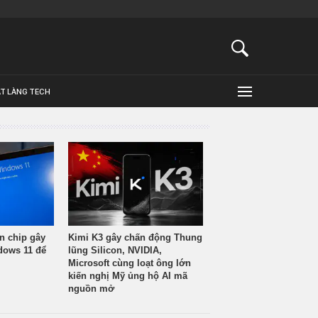
ẬT LÀNG TECH
n chip gây
Kimi K3 gây chấn động Thung
ndows 11 để
lũng Silicon, NVIDIA,
Microsoft cùng loạt ông lớn
kiến nghị Mỹ ủng hộ AI mã
nguồn mở