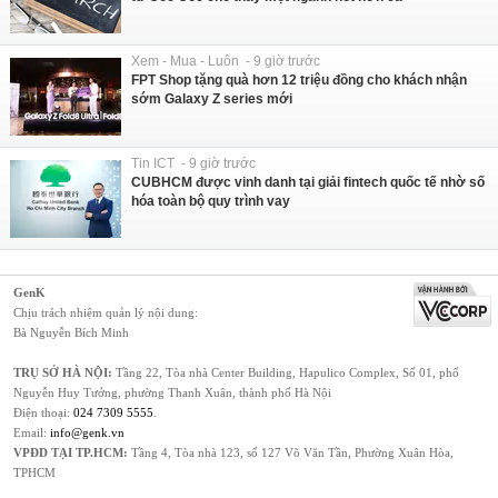
Xem - Mua - Luôn - 9 giờ trước
FPT Shop tặng quà hơn 12 triệu đồng cho khách nhận
sớm Galaxy Z series mới
Tin ICT - 9 giờ trước
CUBHCM được vinh danh tại giải fintech quốc tế nhờ số
hóa toàn bộ quy trình vay
GenK
Chịu trách nhiệm quản lý nội dung:
Bà Nguyễn Bích Minh
TRỤ SỞ HÀ NỘI:
Tầng 22, Tòa nhà Center Building, Hapulico Complex, Số 01, phố
Nguyễn Huy Tưởng, phường Thanh Xuân, thành phố Hà Nội
Điện thoại:
024 7309 5555
.
Email:
info@genk.vn
VPĐD TẠI TP.HCM:
Tầng 4, Tòa nhà 123, số 127 Võ Văn Tần, Phường Xuân Hòa,
TPHCM