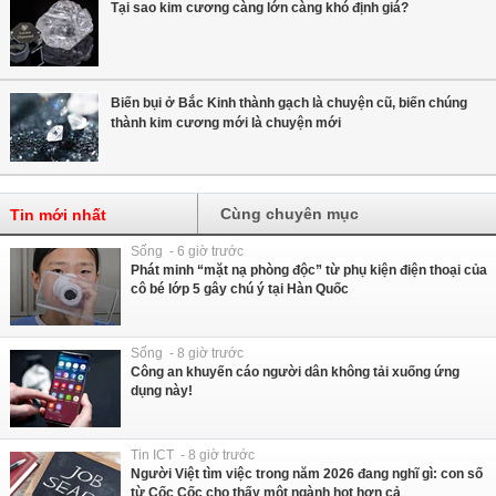
Tại sao kim cương càng lớn càng khó định giá?
Biến bụi ở Bắc Kinh thành gạch là chuyện cũ, biến chúng
thành kim cương mới là chuyện mới
Cùng chuyên mục
Tin mới nhất
Sống - 6 giờ trước
Phát minh “mặt nạ phòng độc” từ phụ kiện điện thoại của
cô bé lớp 5 gây chú ý tại Hàn Quốc
Sống - 8 giờ trước
Công an khuyến cáo người dân không tải xuống ứng
dụng này!
Tin ICT - 8 giờ trước
Người Việt tìm việc trong năm 2026 đang nghĩ gì: con số
từ Cốc Cốc cho thấy một ngành hot hơn cả