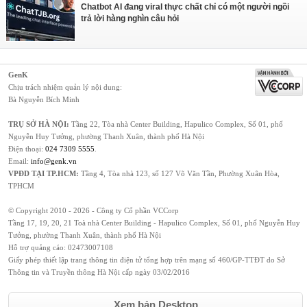
Chatbot AI đang viral thực chất chỉ có một người ngồi
trả lời hàng nghìn câu hỏi
GenK
Chịu trách nhiệm quản lý nội dung:
Bà Nguyễn Bích Minh
TRỤ SỞ HÀ NỘI:
Tầng 22, Tòa nhà Center Building, Hapulico Complex, Số 01, phố
Nguyễn Huy Tưởng, phường Thanh Xuân, thành phố Hà Nội
Điện thoại:
024 7309 5555
.
Email:
info@genk.vn
VPĐD TẠI TP.HCM:
Tầng 4, Tòa nhà 123, số 127 Võ Văn Tần, Phường Xuân Hòa,
TPHCM
© Copyright 2010 - 2026 - Công ty Cổ phần VCCorp
Tầng 17, 19, 20, 21 Toà nhà Center Building - Hapulico Complex, Số 01, phố Nguyễn Huy
Tưởng, phường Thanh Xuân, thành phố Hà Nội
Hỗ trợ quảng cáo:
02473007108
Giấy phép thiết lập trang thông tin điện tử tổng hợp trên mạng số 460/GP-TTĐT do Sở
Thông tin và Truyền thông Hà Nội cấp ngày 03/02/2016
Xem bản Desktop