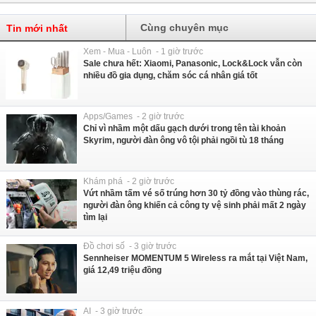
Cùng chuyên mục
Tin mới nhất
Xem - Mua - Luôn - 1 giờ trước
Sale chưa hết: Xiaomi, Panasonic, Lock&Lock vẫn còn
nhiều đồ gia dụng, chăm sóc cá nhân giá tốt
Apps/Games - 2 giờ trước
Chỉ vì nhầm một dấu gạch dưới trong tên tài khoản
Skyrim, người đàn ông vô tội phải ngồi tù 18 tháng
Khám phá - 2 giờ trước
Vứt nhầm tấm vé số trúng hơn 30 tỷ đồng vào thùng rác,
người đàn ông khiến cả công ty vệ sinh phải mất 2 ngày
tìm lại
Đồ chơi số - 3 giờ trước
Sennheiser MOMENTUM 5 Wireless ra mắt tại Việt Nam,
giá 12,49 triệu đồng
AI - 3 giờ trước