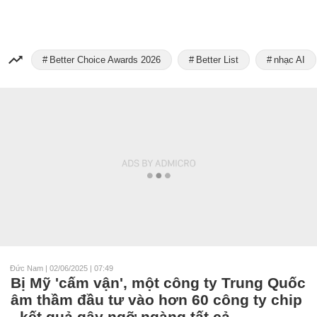
Better Choice Awards 2026
Better List
nhạc AI
Đức Nam
|
02/06/2025 | 07:49
Bị Mỹ 'cấm vận', một công ty Trung Quốc
âm thầm đầu tư vào hơn 60 công ty chip
- kết quả gây ngỡ ngàng tất cả