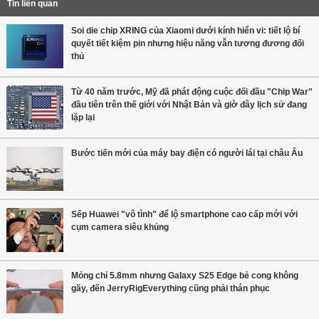
Tin liên quan
Soi die chip XRING của Xiaomi dưới kính hiển vi: tiết lộ bí
quyết tiết kiệm pin nhưng hiệu năng vẫn tương đương đối
thủ
Từ 40 năm trước, Mỹ đã phát động cuộc đối đầu "Chip War"
đầu tiên trên thế giới với Nhật Bản và giờ đây lịch sử đang
lặp lại
Bước tiến mới của máy bay điện có người lái tại châu Âu
Sếp Huawei "vô tình" để lộ smartphone cao cấp mới với
cụm camera siêu khủng
Mỏng chỉ 5.8mm nhưng Galaxy S25 Edge bẻ cong không
gãy, đến JerryRigEverything cũng phải thán phục