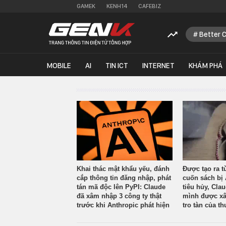
GAMEK
KENH14
CAFEBIZ
Better 
MOBILE
AI
TIN ICT
INTERNET
KHÁM PHÁ
Khai thác mật khẩu yếu, đánh
Được tạo ra t
cắp thông tin đăng nhập, phát
cuốn sách bị 
tán mã độc lên PyPI: Claude
tiêu hủy, Cla
đã xâm nhập 3 công ty thật
mình được xâ
trước khi Anthropic phát hiện
tro tàn của th