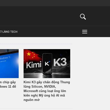
ẬT LÀNG TECH
n chip gây
Kimi K3 gây chấn động Thung
ndows 11 để
lũng Silicon, NVIDIA,
Microsoft cùng loạt ông lớn
kiến nghị Mỹ ủng hộ AI mã
nguồn mở