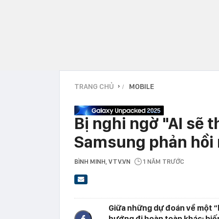
TRANG CHỦ
MOBILE
›
Bị nghi ngờ "AI sẽ 
Samsung phản hồi 
BÌNH MINH
, VTV.VN
1 NĂM TRƯỚC
Giữa những dự đoán về một “
hướng đi hoàn toàn khác: biến