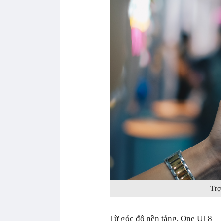
Trợ
Từ góc độ nền tảng, One UI 8 –