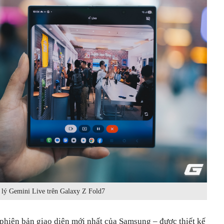
 lý Gemini Live trên Galaxy Z Fold7
 phiên bản giao diện mới nhất của Samsung – được thiết kế