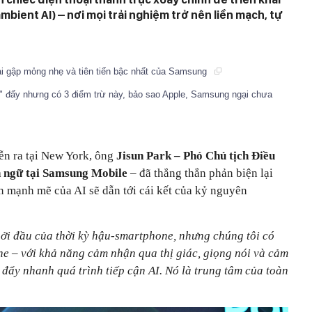
mbient AI) – nơi mọi trải nghiệm trở nên liền mạch, tự
ại gập mỏng nhẹ và tiên tiến bậc nhất của Samsung
gon" đấy nhưng có 3 điểm trừ này, bảo sao Apple, Samsung ngại chưa
ễn ra tại New York, ông
Jisun Park – Phó Chủ tịch Điều
 ngữ tại Samsung Mobile
– đã thẳng thắn phản biện lại
n mạnh mẽ của AI sẽ dẫn tới cái kết của kỷ nguyên
hởi đầu của thời kỳ hậu-smartphone, nhưng chúng tôi có
e – với khả năng cảm nhận qua thị giác, giọng nói và cảm
ể đẩy nhanh quá trình tiếp cận AI. Nó là trung tâm của toàn