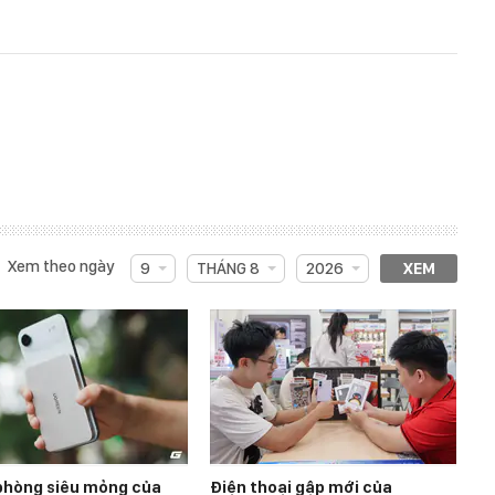
Xem theo ngày
9
THÁNG 8
2026
XEM
 phòng siêu mỏng của
Điện thoại gập mới của