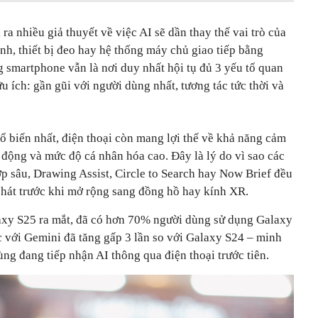
ra nhiều giả thuyết về việc AI sẽ dần thay thế vai trò của
nh, thiết bị đeo hay hệ thống máy chủ giao tiếp bằng
g smartphone vẫn là nơi duy nhất hội tụ đủ 3 yếu tố quan
ữu ích: gần gũi với người dùng nhất, tương tác tức thời và
hổ biến nhất, điện thoại còn mang lợi thế về khả năng cảm
 động và mức độ cá nhân hóa cao. Đây là lý do vì sao các
p sâu, Drawing Assist, Circle to Search hay Now Brief đều
hát trước khi mở rộng sang đồng hồ hay kính XR.
axy S25 ra mắt, đã có hơn 70% người dùng sử dụng Galaxy
c với Gemini đã tăng gấp 3 lần so với Galaxy S24 – minh
ng đang tiếp nhận AI thông qua điện thoại trước tiên.