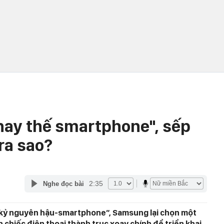
thay thế smartphone", sếp
ra sao?
2:35
Nghe đọc bài
kỷ nguyên hậu-smartphone”, Samsung lại chọn một
 chiếc điện thoại thành trục xoay chính để triển khai