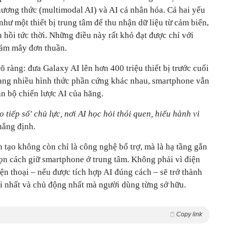
hương thức (multimodal AI) và AI cá nhân hóa. Cả hai yếu
hư một thiết bị trung tâm để thu nhận dữ liệu từ cảm biến,
ản hồi tức thời. Những điều này rất khó đạt được chỉ với
 đám mây đơn thuần.
õ ràng: đưa Galaxy AI lên hơn 400 triệu thiết bị trước cuối
ng nhiều hình thức phần cứng khác nhau, smartphone vẫn
àn bộ chiến lược AI của hãng.
tiếp số' chủ lực, nơi AI học hỏi thói quen, hiểu hành vi
hẳng định.
 tạo không còn chỉ là công nghệ bổ trợ, mà là hạ tầng gắn
ọn cách giữ smartphone ở trung tâm. Không phải vì điện
iện thoại – nếu được tích hợp AI đúng cách – sẽ trở thành
ũi nhất và chủ động nhất mà người dùng từng sở hữu.
Copy link