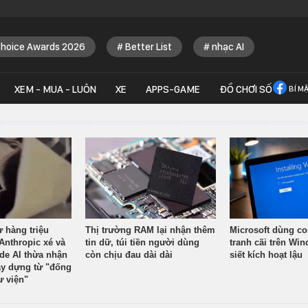
Choice Awards 2026
Better List
nhạc AI
XEM - MUA - LUÔN
XE
APPS-GAME
ĐỒ CHƠI SỐ
BÍ M
ừ hàng triệu
Thị trường RAM lại nhận thêm
Microsoft dùng co
Anthropic xé và
tin dữ, túi tiền người dùng
tranh cãi trên Wi
ude AI thừa nhận
còn chịu đau dài dài
siết kích hoạt lậu
y dựng từ "đống
ư viện"