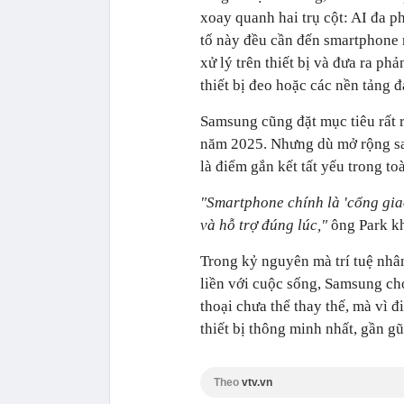
xoay quanh hai trụ cột: AI đa p
tố này đều cần đến smartphone n
xử lý trên thiết bị và đưa ra ph
thiết bị đeo hoặc các nền tảng
Samsung cũng đặt mục tiêu rất r
năm 2025. Nhưng dù mở rộng sa
là điểm gắn kết tất yếu trong to
"Smartphone chính là 'cổng giao 
và hỗ trợ đúng lúc,"
ông Park k
Trong kỷ nguyên mà trí tuệ nhân
liền với cuộc sống, Samsung ch
thoại chưa thể thay thế, mà vì đ
thiết bị thông minh nhất, gần g
Theo
vtv.vn