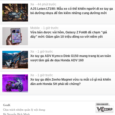
Xe - 44 phút trước
AJS Leten LT190: Mẫu xe có thể khiến người đi xe tay ga
bỏ đường nhựa để tìm kiếm những cung đường mới
Mobile - 1 giờ trước
Vừa bán được vài hôm, Galaxy Z Fold8 đã chạm "giá
đáy" mới: Giảm gần 10 triệu đồng so với niêm yết
Xe - 1 giờ trước
Xe tay ga ADV Kymco Dink G150 mang trang bị an toàn
vượt tầm giá đe dọa Honda ADV 160
Xe - 1 giờ trước
Xe tay ga điện Zeeho Magnet vừa ra mắt có gì mà khiến
đàn anh Honda SH phải dè chừng?
GenK
Chịu trách nhiệm quản lý nội dung:
Bà Nguyễn Bích Minh