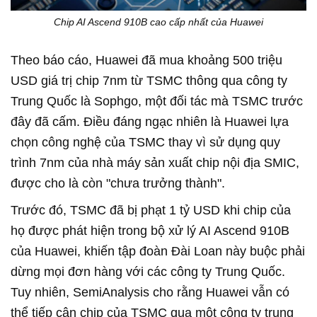
Chip AI Ascend 910B cao cấp nhất của Huawei
Theo báo cáo, Huawei đã mua khoảng 500 triệu
USD giá trị chip 7nm từ TSMC thông qua công ty
Trung Quốc là Sophgo, một đối tác mà TSMC trước
đây đã cấm. Điều đáng ngạc nhiên là Huawei lựa
chọn công nghệ của TSMC thay vì sử dụng quy
trình 7nm của nhà máy sản xuất chip nội địa SMIC,
được cho là còn "chưa trưởng thành".
Trước đó, TSMC đã bị phạt 1 tỷ USD khi chip của
họ được phát hiện trong bộ xử lý AI Ascend 910B
của Huawei, khiến tập đoàn Đài Loan này buộc phải
dừng mọi đơn hàng với các công ty Trung Quốc.
Tuy nhiên, SemiAnalysis cho rằng Huawei vẫn có
thể tiếp cận chip của TSMC qua một công ty trung