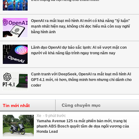
OpenAI ra mắt loạt mô hình AI mới có khả năng "lý luận"
mạnh nhất hiện nay, không chỉ đọc hiểu mà còn suy nghĩ
bằng hình ảnh
Lãnh đạo OpenAI dự báo sắc lạnh: AI sẽ vượt mặt con
người về khả năng lập trình ngay trong năm nay
Cạnh tranh với DeepSeek, OpenAI ra mắt loạt mô hình AI
GPT-4.1 mới, rẻ hơn, thông minh hơn nhưng chỉ dành cho
coder
Cùng chuyên mục
Tin mới nhất
Xe - 9 phút trước
Yamaha Avenue 125 ra mắt phiên bản mới, trang bị
phanh ABS Bosch quyết tâm đe dọa ngôi vương của
Honda Lead