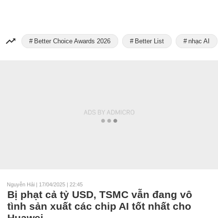
Better Choice Awards 2026
Better List
nhạc AI
Nguyễn Hải
|
17/04/2025 | 22:45
Bị phạt cả tỷ USD, TSMC vẫn đang vô
tình sản xuất các chip AI tốt nhất cho
Huawei