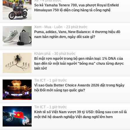
Xe - 4 phút trước
So kè Yamaha Tenere 700, vua phượt Royal Enfield
Himalayan 750 lộ diện cùng hàng tá công nghệ
Xem - Mua - Luôn - 23 phút trước
Puma, adidas, Vans, New Balance: 4 thương hiệu đồ
nam bán nghìn đơn, ngày đôi sale gì?
Khám phá - 30 phút trước
Bí mật rợn người trong bộ gen nhân loại: 1% DNA của
bạn đến từ một loài người "bóng ma" chưa từng được
biết tới!
Tin ICT - 1 giờ trước
Vì sao Gala Better Choice Awards 2026 đặt trong Ngày
hội Đổi mới sáng tạo quốc gia?
Tin ICT - 1 giờ trước
Kinh tế số Việt Nam vượt 39 tỷ USD: Đằng sau con số là
một thế hệ doanh nghiệp Việt đang nghĩ lớn hơn