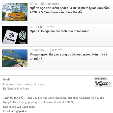
Sống - 35 phút trước
Ngành học cao điểm nhất của ĐH Kinh tế Quốc dân năm
2026: 9,5 điểm/môn vẫn chưa thể đỗ
AI - 51 phút trước
OpenAI lo ngại về mô hình của chính mình
Khám phá - 1 giờ trước
Vì sao người Hà Lan sống dưới mực nước biển mà vẫn
an toàn?
GenK
Chịu trách nhiệm quản lý nội dung:
Bà Nguyễn Bích Minh
TRỤ SỞ HÀ NỘI:
Tầng 22, Tòa nhà Center Building, Hapulico Complex, Số 01, phố
Nguyễn Huy Tưởng, phường Thanh Xuân, thành phố Hà Nội
Điện thoại:
024 7309 5555
.
Email:
info@genk.vn