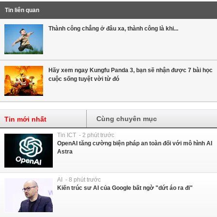
Tin liên quan
​Thành công chẳng ở đâu xa, thành công là khi...
Hãy xem ngay Kungfu Panda 3, bạn sẽ nhận được 7 bài học
cuộc sống tuyệt vời từ đó
Cùng chuyên mục
Tin mới nhất
Tin ICT - 2 phút trước
OpenAI tăng cường biện pháp an toàn đối với mô hình AI
Astra
AI - 8 phút trước
Kiến trúc sư AI của Google bất ngờ "dứt áo ra đi"