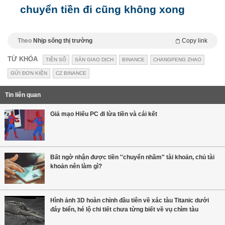
chuyển tiền đi cũng không xong
Theo
Nhịp sống thị trường
Copy link
TỪ KHÓA
TIỀN SỐ
SÀN GIAO DỊCH
BINANCE
CHANGPENG ZHAO
GỬI ĐƠN KIỆN
CZ BINANCE
Tin liên quan
Giả mạo Hiếu PC đi lừa tiền và cái kết
Bất ngờ nhận được tiền ''chuyển nhầm" tài khoản, chủ tài
khoản nên làm gì?
Hình ảnh 3D hoàn chỉnh đầu tiên về xác tàu Titanic dưới
đáy biển, hé lộ chi tiết chưa từng biết về vụ chìm tàu