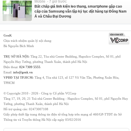
Mobile - 7 giờ trước
Bất chấp giá linh kiện leo thang, smartphone gập cao
cấp của Samsung vẫn lập kỷ lục đặt hàng tại Đông Nam
Á và Châu Đại Dương
GenK
Chịu trách nhiệm quản lý nội dung:
Bà Nguyễn Bích Minh
TRỤ SỞ HÀ NỘI:
Tầng 22, Tòa nhà Center Building, Hapulico Complex, Số 01, phố
Nguyễn Huy Tưởng, phường Thanh Xuân, thành phố Hà Nội
Điện thoại:
024 7309 5555
.
Email:
info@genk.vn
VPĐD TẠI TP.HCM:
Tầng 4, Tòa nhà 123, số 127 Võ Văn Tần, Phường Xuân Hòa,
TPHCM
© Copyright 2010 - 2026 - Công ty Cổ phần VCCorp
Tầng 17, 19, 20, 21 Toà nhà Center Building - Hapulico Complex, Số 01, phố Nguyễn Huy
Tưởng, phường Thanh Xuân, thành phố Hà Nội
Hỗ trợ quảng cáo:
02473007108
Giấy phép thiết lập trang thông tin điện tử tổng hợp trên mạng số 460/GP-TTĐT do Sở
Thông tin và Truyền thông Hà Nội cấp ngày 03/02/2016