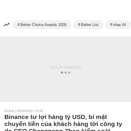
Better Choice Awards 2026
Better List
nhạc AI
Vũ Anh
|
06/06/2023 | 15:58
Binance tư lợi hàng tỷ USD, bí mật
chuyển tiền của khách hàng tới công ty
do CEO Changpeng Zhao kiểm soát