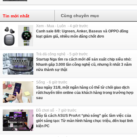
Cùng chuyên mục
Tin mới nhất
Xem - Mua - Luôn - 4 giờ trước
Canh sale 8/8: Ugreen, Anker, Baseus và OPPO đồng
loạt giảm giá, nhiều món đáng chốt đơn
Trà đá công nghệ - 5 giờ trước
Startup Nga tìm ra cách mới để sản xuất chip siêu nhỏ:
Nhanh gấp 3.000 lần công nghệ cũ, nhưng ít nhất 3 năm
nữa thành sự thật
Sống - 6 giờ trước
Sau ngày 31/8, một ngân hàng có thể từ chối giao dịch
rút/chuyển tiền online của khách hàng trong trường hợp
sau
Đồ chơi số - 7 giờ trước
Đây là cách ASUS ProArt “phủ sóng” góc làm việc của
giới sáng tạo: Từ màn hình hàng chục triệu, đến loạt linh
kiện PC