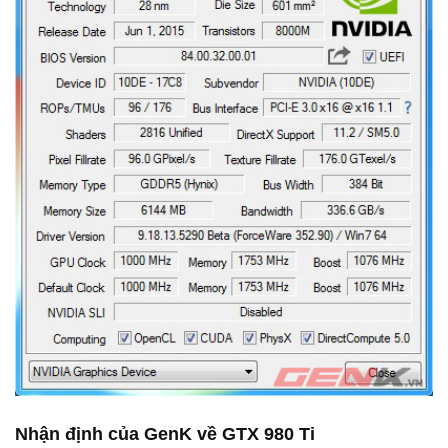
Nhận định của GenK về GTX 980 Ti