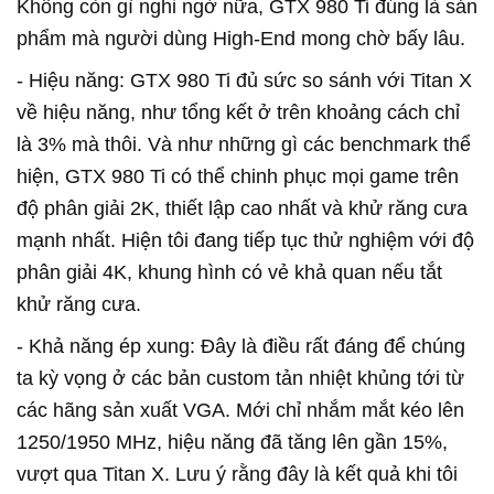
Không còn gì nghi ngờ nữa, GTX 980 Ti đúng là sản
phẩm mà người dùng High-End mong chờ bấy lâu.
- Hiệu năng: GTX 980 Ti đủ sức so sánh với Titan X
về hiệu năng, như tổng kết ở trên khoảng cách chỉ
là 3% mà thôi. Và như những gì các benchmark thể
hiện, GTX 980 Ti có thể chinh phục mọi game trên
độ phân giải 2K, thiết lập cao nhất và khử răng cưa
mạnh nhất. Hiện tôi đang tiếp tục thử nghiệm với độ
phân giải 4K, khung hình có vẻ khả quan nếu tắt
khử răng cưa.
- Khả năng ép xung: Đây là điều rất đáng để chúng
ta kỳ vọng ở các bản custom tản nhiệt khủng tới từ
các hãng sản xuất VGA. Mới chỉ nhắm mắt kéo lên
1250/1950 MHz, hiệu năng đã tăng lên gần 15%,
vượt qua Titan X. Lưu ý rằng đây là kết quả khi tôi