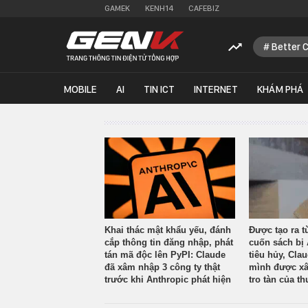
GAMEK
KENH14
CAFEBIZ
Better 
MOBILE
AI
TIN ICT
INTERNET
KHÁM PHÁ
Khai thác mật khẩu yếu, đánh
Được tạo ra t
cắp thông tin đăng nhập, phát
cuốn sách bị 
tán mã độc lên PyPI: Claude
tiêu hủy, Cla
đã xâm nhập 3 công ty thật
mình được xâ
trước khi Anthropic phát hiện
tro tàn của th