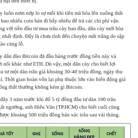
 hại đến thiết bị.
cày luôn nơm nớp lo sợ mỗi khi tiền mã hóa lên xuống thất
 bao nhiêu coin bán đi bấy nhiêu để trả các chi phí vận
ng với tiền đầu tư mua trâu cày ban đầu, dân cày mới hòa
g nhất định. Đấy là chưa tính đến chuyện mất trắng do sập
ào càng lỗ.
nay dân đào Bitcoin đã đầu hàng trước đồng tiền này và
 nổi khác như ETH. Dù vậy, một dân cày cho biết lợi
u tư một dàn trâu giá khoảng 30-40 triệu đồng, ngày thu
í. Thời gian hoàn vốn lại phụ thuộc lớn vào biến động giá
ng thất thường không kém gì Bitcoin.
đây 3 năm trước khi đổ 5 tỷ đồng đầu tư dàn 100 trâu
ngất ngưởng, anh Hiếu Văn (TP.HCM) cho biết cuối cùng
i được khoảng 500 triệu đồng bán xác trâu sau vài tháng.