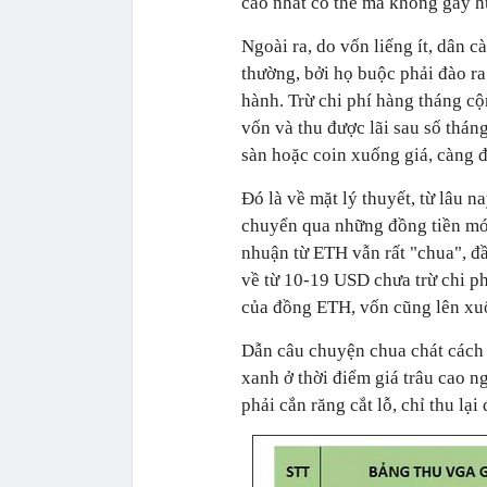
cao nhất có thể mà không gây hư
Ngoài ra, do vốn liếng ít, dân 
thường, bởi họ buộc phải đào ra
hành. Trừ chi phí hàng tháng cộ
vốn và thu được lãi sau số thán
sàn hoặc coin xuống giá, càng đ
Đó là về mặt lý thuyết, từ lâu 
chuyển qua những đồng tiền mới
nhuận từ ETH vẫn rất "chua", đầ
về từ 10-19 USD chưa trừ chi ph
của đồng ETH, vốn cũng lên xuố
Dẫn câu chuyện chua chát cách 
xanh ở thời điểm giá trâu cao 
phải cắn răng cắt lỗ, chỉ thu lạ