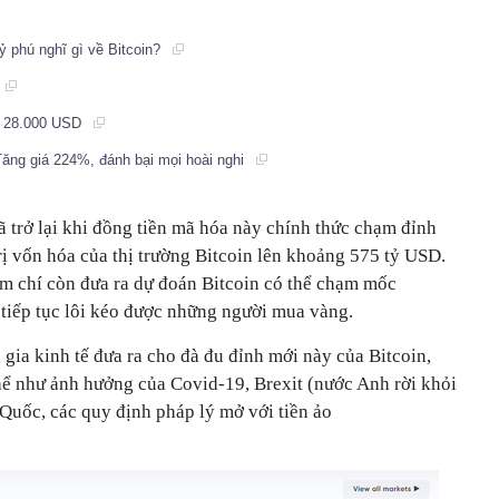
ỷ phú nghĩ gì về Bitcoin?
ợt 28.000 USD
ăng giá 224%, đánh bại mọi hoài nghi
 trở lại khi đồng tiền mã hóa này chính thức chạm đỉnh
ị vốn hóa của thị trường Bitcoin lên khoảng 575 tỷ USD.
m chí còn đưa ra dự đoán Bitcoin có thể chạm mốc
tiếp tục lôi kéo được những người mua vàng.
gia kinh tế đưa ra cho đà đu đỉnh mới này của Bitcoin,
ể như ảnh hưởng của Covid-19, Brexit (nước Anh rời khỏi
Quốc, các quy định pháp lý mở với tiền ảo