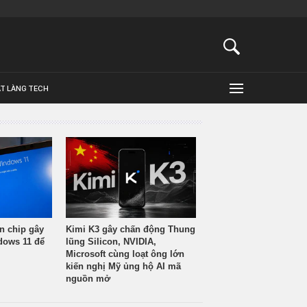
ẬT LÀNG TECH
n chip gây
Kimi K3 gây chấn động Thung
ndows 11 để
lũng Silicon, NVIDIA,
Microsoft cùng loạt ông lớn
kiến nghị Mỹ ủng hộ AI mã
nguồn mở