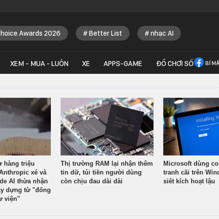
Choice Awards 2026
Better List
nhạc AI
XEM - MUA - LUÔN
XE
APPS-GAME
ĐỒ CHƠI SỐ
BÍ M
ừ hàng triệu
Thị trường RAM lại nhận thêm
Microsoft dùng co
Anthropic xé và
tin dữ, túi tiền người dùng
tranh cãi trên Wi
ude AI thừa nhận
còn chịu đau dài dài
siết kích hoạt lậu
y dựng từ "đống
ư viện"