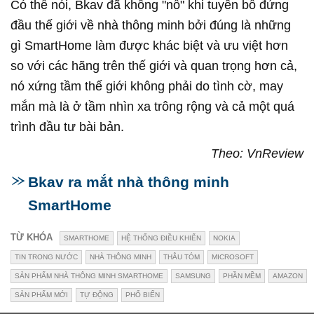
Có thể nói, Bkav đã không "nổ" khi tuyên bố đứng
đầu thế giới về nhà thông minh bởi đúng là những
gì SmartHome làm được khác biệt và ưu việt hơn
so với các hãng trên thế giới và quan trọng hơn cả,
nó xứng tầm thế giới không phải do tình cờ, may
mắn mà là ở tầm nhìn xa trông rộng và cả một quá
trình đầu tư bài bản.
Theo: VnReview
Bkav ra mắt nhà thông minh
SmartHome
TỪ KHÓA
SMARTHOME
HỆ THỐNG ĐIỀU KHIỂN
NOKIA
TIN TRONG NƯỚC
NHÀ THÔNG MINH
THÂU TÓM
MICROSOFT
SẢN PHẨM NHÀ THÔNG MINH SMARTHOME
SAMSUNG
PHẦN MỀM
AMAZON
SẢN PHẨM MỚI
TỰ ĐỘNG
PHỔ BIẾN