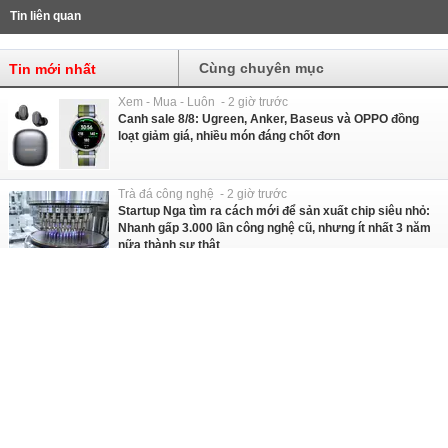
Tin liên quan
Cùng chuyên mục
Tin mới nhất
Xem - Mua - Luôn - 2 giờ trước
Canh sale 8/8: Ugreen, Anker, Baseus và OPPO đồng
loạt giảm giá, nhiều món đáng chốt đơn
Trà đá công nghệ - 2 giờ trước
Startup Nga tìm ra cách mới để sản xuất chip siêu nhỏ:
Nhanh gấp 3.000 lần công nghệ cũ, nhưng ít nhất 3 năm
nữa thành sự thật
Sống - 3 giờ trước
Sau ngày 31/8, một ngân hàng có thể từ chối giao dịch
rút/chuyển tiền online của khách hàng trong trường hợp
sau
Đồ chơi số - 4 giờ trước
Đây là cách ASUS ProArt “phủ sóng” góc làm việc của
giới sáng tạo: Từ màn hình hàng chục triệu, đến loạt linh
kiện PC