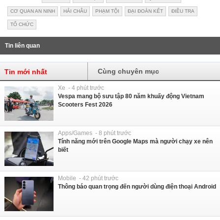
CƠ QUAN AN NINH
HẢI CHÂU
PHẠM TỘI
ĐẠI ĐOÀN KẾT
ĐIỀU TRA
TỔ CHỨC
Tin liên quan
Cùng chuyên mục
Tin mới nhất
Xe - 4 phút trước
Vespa mang bộ sưu tập 80 năm khuấy động Vietnam
Scooters Fest 2026
Apps/Games - 8 phút trước
Tính năng mới trên Google Maps mà người chạy xe nên
biết
Mobile - 42 phút trước
Thông báo quan trọng đến người dùng điện thoại Android