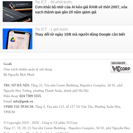
Tin ICT - 49 phút trước
Cơn khát bộ nhớ của AI kéo giá RAM về thời 2007, xóa
sạch thành quả gần 20 năm giảm giá
Tin ICT - 1 giờ trước
Thay đổi từ ngày 10/8 mà người dùng Google cần biết
GenK
Chịu trách nhiệm quản lý nội dung:
Bà Nguyễn Bích Minh
TRỤ SỞ HÀ NỘI:
Tầng 22, Tòa nhà Center Building, Hapulico Complex, Số 01, phố
Nguyễn Huy Tưởng, phường Thanh Xuân, thành phố Hà Nội
Điện thoại:
024 7309 5555
.
Email:
info@genk.vn
VPĐD TẠI TP.HCM:
Tầng 4, Tòa nhà 123, số 127 Võ Văn Tần, Phường Xuân Hòa,
TPHCM
© Copyright 2010 - 2026 - Công ty Cổ phần VCCorp
Tầng 17, 19, 20, 21 Toà nhà Center Building - Hapulico Complex, Số 01, phố Nguyễn Huy