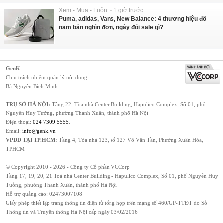
Xem - Mua - Luôn - 1 giờ trước
Puma, adidas, Vans, New Balance: 4 thương hiệu đồ
nam bán nghìn đơn, ngày đôi sale gì?
GenK
Chịu trách nhiệm quản lý nội dung:
Bà Nguyễn Bích Minh
TRỤ SỞ HÀ NỘI:
Tầng 22, Tòa nhà Center Building, Hapulico Complex, Số 01, phố
Nguyễn Huy Tưởng, phường Thanh Xuân, thành phố Hà Nội
Điện thoại:
024 7309 5555
.
Email:
info@genk.vn
VPĐD TẠI TP.HCM:
Tầng 4, Tòa nhà 123, số 127 Võ Văn Tần, Phường Xuân Hòa,
TPHCM
© Copyright 2010 - 2026 - Công ty Cổ phần VCCorp
Tầng 17, 19, 20, 21 Toà nhà Center Building - Hapulico Complex, Số 01, phố Nguyễn Huy
Tưởng, phường Thanh Xuân, thành phố Hà Nội
Hỗ trợ quảng cáo:
02473007108
Giấy phép thiết lập trang thông tin điện tử tổng hợp trên mạng số 460/GP-TTĐT do Sở
Thông tin và Truyền thông Hà Nội cấp ngày 03/02/2016