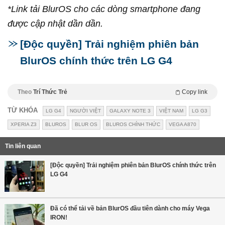
*Link tải BlurOS cho các dòng smartphone đang
được cập nhật dần dần.
[Độc quyền] Trải nghiệm phiên bản
BlurOS chính thức trên LG G4
Theo
Trí Thức Trẻ
Copy link
TỪ KHÓA
LG G4
NGƯỜI VIỆT
GALAXY NOTE 3
VIỆT NAM
LG G3
XPERIA Z3
BLUROS
BLUR OS
BLUROS CHÍNH THỨC
VEGA A870
Tin liên quan
[Độc quyền] Trải nghiệm phiên bản BlurOS chính thức trên
LG G4
Đã có thể tải về bản BlurOS đầu tiên dành cho máy Vega
IRON!