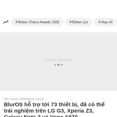
Better Choice Awards 2026
Better List
nhạc AI
Yến Thanh
|
28/05/2016 | 18:22
BlurOS hỗ trợ tới 73 thiết bị, đã có thể
trải nghiệm trên LG G3, Xperia Z3,
Galaxy Note 3 và Vega A870