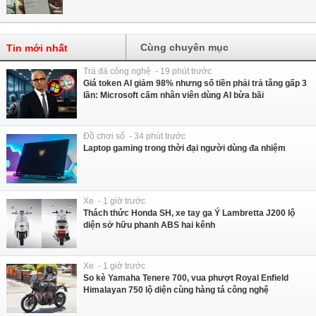
Cùng chuyên mục
Tin mới nhất
Trà đá công nghệ - 19 phút trước
Giá token AI giảm 98% nhưng số tiền phải trả tăng gấp 3
lần: Microsoft cấm nhân viên dùng AI bừa bãi
Đồ chơi số - 34 phút trước
Laptop gaming trong thời đại người dùng đa nhiệm
Xe - 1 giờ trước
Thách thức Honda SH, xe tay ga Ý Lambretta J200 lộ
diện sở hữu phanh ABS hai kênh
Xe - 1 giờ trước
So kè Yamaha Tenere 700, vua phượt Royal Enfield
Himalayan 750 lộ diện cùng hàng tá công nghệ