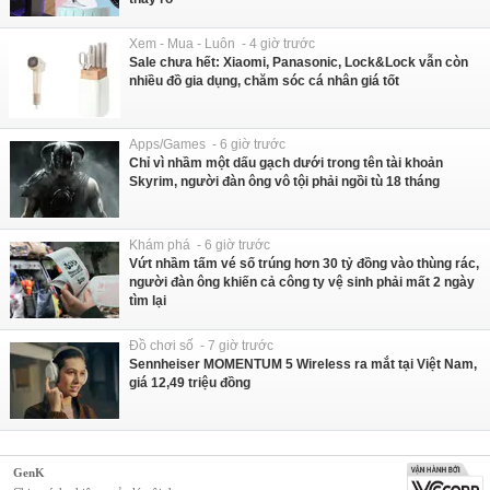
Xem - Mua - Luôn - 4 giờ trước
Sale chưa hết: Xiaomi, Panasonic, Lock&Lock vẫn còn
nhiều đồ gia dụng, chăm sóc cá nhân giá tốt
Apps/Games - 6 giờ trước
Chỉ vì nhầm một dấu gạch dưới trong tên tài khoản
Skyrim, người đàn ông vô tội phải ngồi tù 18 tháng
Khám phá - 6 giờ trước
Vứt nhầm tấm vé số trúng hơn 30 tỷ đồng vào thùng rác,
người đàn ông khiến cả công ty vệ sinh phải mất 2 ngày
tìm lại
Đồ chơi số - 7 giờ trước
Sennheiser MOMENTUM 5 Wireless ra mắt tại Việt Nam,
giá 12,49 triệu đồng
GenK