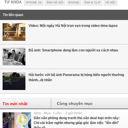
TỪ KHÓA
IPHONE 4S
ẢNH HÀ NỘI
IPHONE
ẢNH & CLIP
HÀ NỘI
Tin liên quan
Video: Một ngày Hà Nội trọn vẹn trong video time-lapse
Bộ ảnh: Smartphone đang làm con người xa cách nhau
Hài hước với bộ ảnh Panorama bị hỏng biến người thường
thành...dị nhân
Cùng chuyên mục
Tin mới nhất
Xem - Mua - Luôn - 3 giờ trước
Dân văn phòng đang tranh thủ săn deal loạt món này:
Chỉ vài trăm nghìn nhưng giúp góc làm việc "lên đời"
thấy rõ