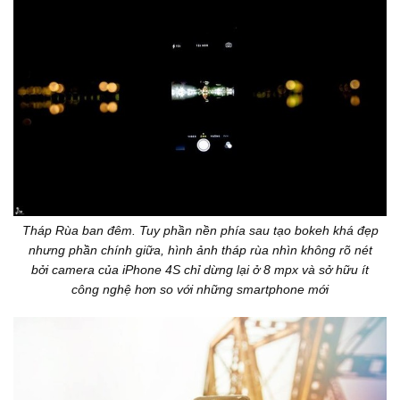
Tháp Rùa ban đêm. Tuy phần nền phía sau tạo bokeh khá đẹp
nhưng phần chính giữa, hình ảnh tháp rùa nhìn không rõ nét
bởi camera của iPhone 4S chỉ dừng lại ở 8 mpx và sở hữu ít
công nghệ hơn so với những smartphone mới