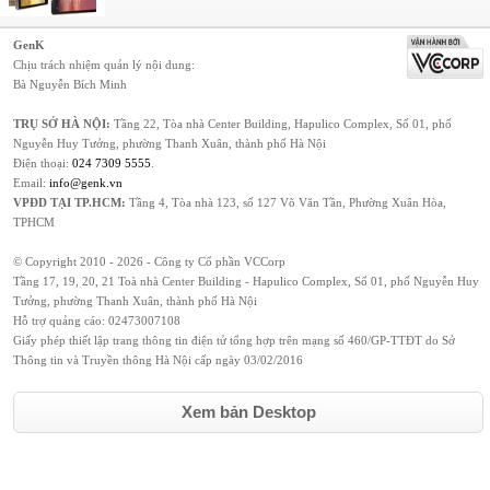
GenK
Chịu trách nhiệm quản lý nội dung:
Bà Nguyễn Bích Minh
TRỤ SỞ HÀ NỘI:
Tầng 22, Tòa nhà Center Building, Hapulico Complex, Số 01, phố
Nguyễn Huy Tưởng, phường Thanh Xuân, thành phố Hà Nội
Điện thoại:
024 7309 5555
.
Email:
info@genk.vn
VPĐD TẠI TP.HCM:
Tầng 4, Tòa nhà 123, số 127 Võ Văn Tần, Phường Xuân Hòa,
TPHCM
© Copyright 2010 - 2026 - Công ty Cổ phần VCCorp
Tầng 17, 19, 20, 21 Toà nhà Center Building - Hapulico Complex, Số 01, phố Nguyễn Huy
Tưởng, phường Thanh Xuân, thành phố Hà Nội
Hỗ trợ quảng cáo:
02473007108
Giấy phép thiết lập trang thông tin điện tử tổng hợp trên mạng số 460/GP-TTĐT do Sở
Thông tin và Truyền thông Hà Nội cấp ngày 03/02/2016
Xem bản Desktop