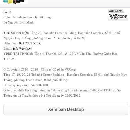
GenK
Chịu trách nhiệm quản lý nội dung:
Bà Nguyễn Bích Minh
TRỤ SỞ HÀ NỘI:
Tầng 22, Tòa nhà Center Building, Hapulico Complex, Số 01, phố
Nguyễn Huy Tưởng, phường Thanh Xuân, thành phố Hà Nội
Điện thoại:
024 7309 5555
.
Email:
info@genk.vn
VPĐD TẠI TP.HCM:
Tầng 4, Tòa nhà 123, số 127 Võ Văn Tần, Phường Xuân Hòa,
TPHCM
© Copyright 2010 - 2026 - Công ty Cổ phần VCCorp
Tầng 17, 19, 20, 21 Toà nhà Center Building - Hapulico Complex, Số 01, phố Nguyễn Huy
Tưởng, phường Thanh Xuân, thành phố Hà Nội
Hỗ trợ quảng cáo:
02473007108
Giấy phép thiết lập trang thông tin điện tử tổng hợp trên mạng số 460/GP-TTĐT do Sở
Thông tin và Truyền thông Hà Nội cấp ngày 03/02/2016
Xem bản Desktop