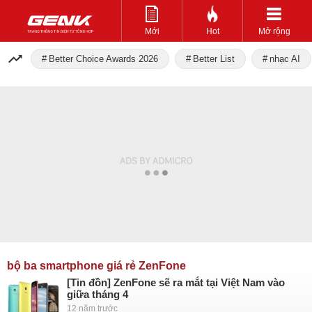
Mới
Hot
Mở rộng
Better Choice Awards 2026
Better List
nhạc AI
bộ ba smartphone giá rẻ ZenFone
[Tin đồn] ZenFone sẽ ra mắt tại Việt Nam vào
giữa tháng 4
12 năm trước