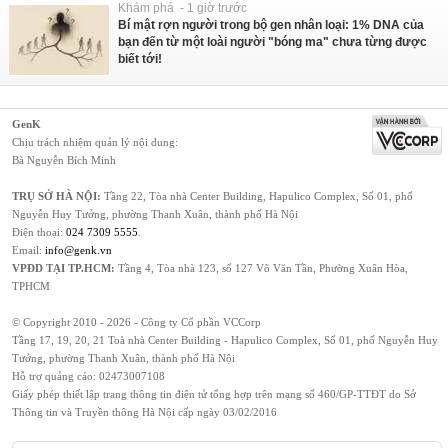
Khám phá - 1 giờ trước
Bí mật rợn người trong bộ gen nhân loại: 1% DNA của
bạn đến từ một loài người "bóng ma" chưa từng được
biết tới!
GenK
Chịu trách nhiệm quản lý nội dung:
Bà Nguyễn Bích Minh
TRỤ SỞ HÀ NỘI:
Tầng 22, Tòa nhà Center Building, Hapulico Complex, Số 01, phố
Nguyễn Huy Tưởng, phường Thanh Xuân, thành phố Hà Nội
Điện thoại:
024 7309 5555
.
Email:
info@genk.vn
VPĐD TẠI TP.HCM:
Tầng 4, Tòa nhà 123, số 127 Võ Văn Tần, Phường Xuân Hòa,
TPHCM
© Copyright 2010 - 2026 - Công ty Cổ phần VCCorp
Tầng 17, 19, 20, 21 Toà nhà Center Building - Hapulico Complex, Số 01, phố Nguyễn Huy
Tưởng, phường Thanh Xuân, thành phố Hà Nội
Hỗ trợ quảng cáo:
02473007108
Giấy phép thiết lập trang thông tin điện tử tổng hợp trên mạng số 460/GP-TTĐT do Sở
Thông tin và Truyền thông Hà Nội cấp ngày 03/02/2016