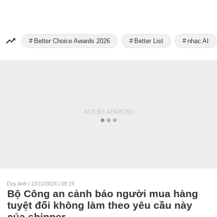
Better Choice Awards 2026
Better List
nhạc AI
Duy Anh
|
13/11/2024 | 08:19
Bộ Công an cảnh báo người mua hàng
tuyệt đối không làm theo yêu cầu này
của shipper