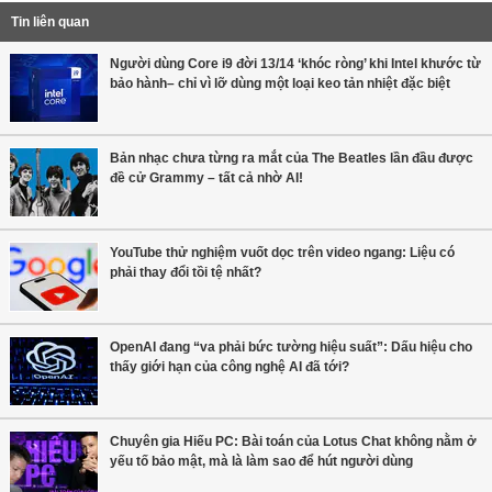
Tin liên quan
Người dùng Core i9 đời 13/14 ‘khóc ròng’ khi Intel khước từ
bảo hành– chỉ vì lỡ dùng một loại keo tản nhiệt đặc biệt
Bản nhạc chưa từng ra mắt của The Beatles lần đầu được
đề cử Grammy – tất cả nhờ AI!
YouTube thử nghiệm vuốt dọc trên video ngang: Liệu có
phải thay đổi tồi tệ nhất?
OpenAI đang “va phải bức tường hiệu suất”: Dấu hiệu cho
thấy giới hạn của công nghệ AI đã tới?
Chuyên gia Hiếu PC: Bài toán của Lotus Chat không nằm ở
yếu tố bảo mật, mà là làm sao để hút người dùng