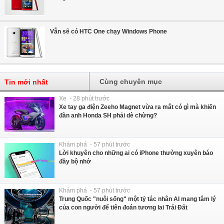
Vẫn sẽ có HTC One chạy Windows Phone
Cùng chuyên mục
Tin mới nhất
Xe - 28 phút trước
Xe tay ga điện Zeeho Magnet vừa ra mắt có gì mà khiến
đàn anh Honda SH phải dè chừng?
Khám phá - 57 phút trước
Lời khuyên cho những ai có iPhone thường xuyên báo
đầy bộ nhớ
Khám phá - 57 phút trước
Trung Quốc "nuôi sống" một tỷ tác nhân AI mang tâm lý
của con người để tiên đoán tương lai Trái Đất