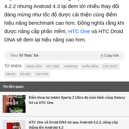
4.2.2 nhưng Android 4.3 lại đem tới nhiều thay đổi
đáng mừng như tốc độ được cải thiện cùng điểm
hiệu năng benchmark cao hơn. Đồng nghĩa rằng khi
được nâng cấp phần mềm,
HTC One
và HTC Droid
DNA sẽ đem lại hiệu năng cao hơn.
Theo
Trí Thức Trẻ
Copy link
TỪ KHÓA
NÂNG CẤP
HTC ONE
ANDROID
PHẦN MỀM
CẬP NHẬT
DROID
BỘ ĐỘI
TWITTER
Tin liên quan
Điện thoại lai tablet Xperia Z Ultra đọ màn hình cùng Galaxy
S4 và HTC One
HTC One và Droid DNA bỏ qua Android 4.2.2, nâng cấp
thẳng lên Android 4.3