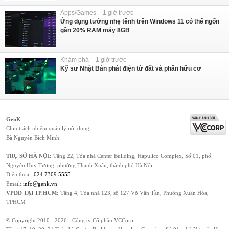
Apps/Games - 1 giờ trước
Ứng dụng tưởng nhẹ tênh trên Windows 11 có thể ngốn
gần 20% RAM máy 8GB
Khám phá - 1 giờ trước
Kỹ sư Nhật Bản phát điện từ đất và phân hữu cơ
GenK
Chịu trách nhiệm quản lý nội dung:
Bà Nguyễn Bích Minh
TRỤ SỞ HÀ NỘI:
Tầng 22, Tòa nhà Center Building, Hapulico Complex, Số 01, phố
Nguyễn Huy Tưởng, phường Thanh Xuân, thành phố Hà Nội
Điện thoại:
024 7309 5555
.
Email:
info@genk.vn
VPĐD TẠI TP.HCM:
Tầng 4, Tòa nhà 123, số 127 Võ Văn Tần, Phường Xuân Hòa,
TPHCM
© Copyright 2010 - 2026 - Công ty Cổ phần VCCorp