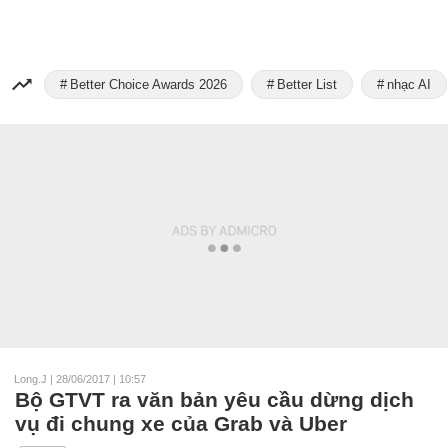
Better Choice Awards 2026
Better List
nhạc AI
Long.J
|
28/06/2017 | 10:57
Bộ GTVT ra văn bản yêu cầu dừng dịch
vụ đi chung xe của Grab và Uber