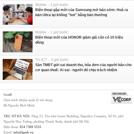
Mobile - 1 giờ trước
Điện thoại gập mới của Samsung mở bán sớm: Hoá ra
bản Ultra lại không "hot" bằng bản thường
Mobile - 1 giờ trước
Điện thoại mới của HONOR giảm giá còn có 10 triệu
đồng
Tin ICT - 3 giờ trước
Sàn TMĐT gửi sai doanh thu, hóa đơn của người bán cho
cơ quan thuế: Ai sai - người đó chịu trách nhiệm
GenK
Chịu trách nhiệm quản lý nội dung:
Bà Nguyễn Bích Minh
TRỤ SỞ HÀ NỘI:
Tầng 22, Tòa nhà Center Building, Hapulico Complex, Số 01, phố
Nguyễn Huy Tưởng, phường Thanh Xuân, thành phố Hà Nội
Điện thoại:
024 7309 5555
.
Email:
info@genk.vn