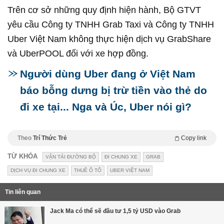
Trên cơ sở những quy định hiện hành, Bộ GTVT
yêu cầu Công ty TNHH Grab Taxi và Công ty TNHH
Uber Việt Nam không thực hiện dịch vụ GrabShare
và UberPOOL đối với xe hợp đồng.
Người dùng Uber đang ở Việt Nam
báo bỗng dưng bị trừ tiền vào thẻ do
đi xe tại... Nga và Úc, Uber nói gì?
Theo
Trí Thức Trẻ
Copy link
TỪ KHÓA
VẬN TẢI ĐƯỜNG BỘ
ĐI CHUNG XE
GRAB
DỊCH VỤ ĐI CHUNG XE
THUÊ Ô TÔ
UBER VIỆT NAM
Tin liên quan
Jack Ma có thể sẽ đầu tư 1,5 tỷ USD vào Grab