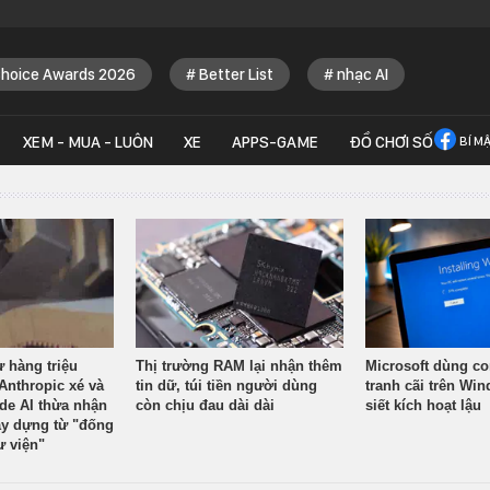
Choice Awards 2026
Better List
nhạc AI
XEM - MUA - LUÔN
XE
APPS-GAME
ĐỒ CHƠI SỐ
BÍ M
ừ hàng triệu
Thị trường RAM lại nhận thêm
Microsoft dùng co
Anthropic xé và
tin dữ, túi tiền người dùng
tranh cãi trên Wi
ude AI thừa nhận
còn chịu đau dài dài
siết kích hoạt lậu
y dựng từ "đống
ư viện"