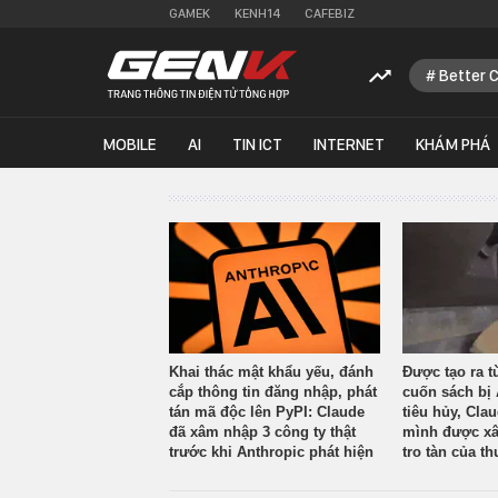
GAMEK
KENH14
CAFEBIZ
Better 
MOBILE
AI
TIN ICT
INTERNET
KHÁM PHÁ
Khai thác mật khẩu yếu, đánh
Được tạo ra t
cắp thông tin đăng nhập, phát
cuốn sách bị 
tán mã độc lên PyPI: Claude
tiêu hủy, Cla
đã xâm nhập 3 công ty thật
mình được xâ
trước khi Anthropic phát hiện
tro tàn của th