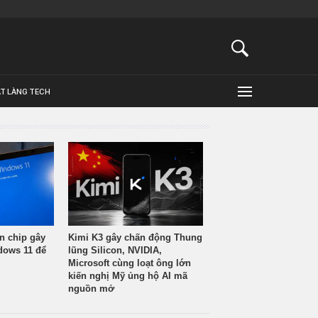
ẬT LÀNG TECH
n chip gây
Kimi K3 gây chấn động Thung
ndows 11 để
lũng Silicon, NVIDIA,
Microsoft cùng loạt ông lớn
kiến nghị Mỹ ủng hộ AI mã
nguồn mở