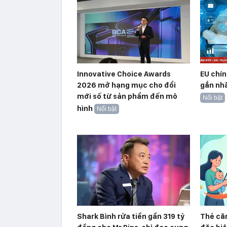
Innovative Choice Awards
EU chín
2026 mở hạng mục cho đổi
gắn nhã
mới số từ sản phẩm đến mô
Nổi bật
hình
Nổi bật
Shark Bình rửa tiền gần 319 tỷ
Thẻ căn