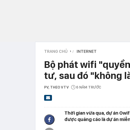
TRANG CHỦ
INTERNET
›
Bộ phát wifi "quyề
tư, sau đó "không l
PV
, THEO VTV
6 NĂM TRƯỚC
Thời gian vừa qua, dự án Owif
được quảng cáo là dự án miễn