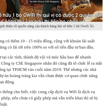
iới thiệu về quyền năng của khách hàng khi sở hữu 1 bộ Owifi 5G.
g có thêm 10 - 15 triệu đồng, cộng với khoản lãi suất
g có lãi tới trên 100% so với số tiền đầu tư ban đầu.
ư tại các tỉnh, thành đã vội vã móc hầu bao để nhanh
 Công ty CSE Singapore nhân đó cũng đã tổ chức lễ ra mắt
áng tại TP.HCM vào cuối năm 2019. Thế nhưng các nhà
 dự án hoàng tráng kia vẫn chưa được cơ quan chức năng
ạt động.
 thông cho biết, việc cung cấp dịch vụ Wifi là dịch vụ
 phép, nếu chưa có giấy phép mà vẫn triển khai thì sẽ bị
luật.