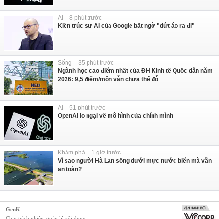
AI - 8 phút trước
Kiến trúc sư AI của Google bất ngờ "dứt áo ra đi"
Sống - 35 phút trước
Ngành học cao điểm nhất của ĐH Kinh tế Quốc dân năm
2026: 9,5 điểm/môn vẫn chưa thể đỗ
AI - 51 phút trước
OpenAI lo ngại về mô hình của chính mình
Khám phá - 1 giờ trước
Vì sao người Hà Lan sống dưới mực nước biển mà vẫn
an toàn?
GenK
Chịu trách nhiệm quản lý nội dung: