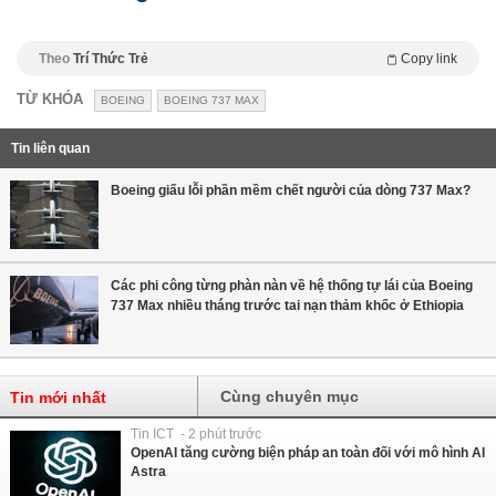
Theo
Trí Thức Trẻ
Copy link
TỪ KHÓA
BOEING
BOEING 737 MAX
Tin liên quan
Boeing giấu lỗi phần mềm chết người của dòng 737 Max?
Các phi công từng phàn nàn về hệ thống tự lái của Boeing
737 Max nhiều tháng trước tai nạn thảm khốc ở Ethiopia
Cùng chuyên mục
Tin mới nhất
Tin ICT - 2 phút trước
OpenAI tăng cường biện pháp an toàn đối với mô hình AI
Astra