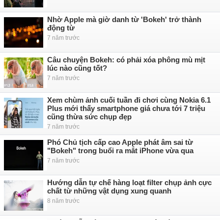
Nhờ Apple mà giờ danh từ 'Bokeh' trở thành
động từ
7 năm trước
Câu chuyện Bokeh: có phải xóa phông mù mịt
lúc nào cũng tốt?
7 năm trước
Xem chùm ảnh cuối tuần đi chơi cùng Nokia 6.1
Plus mới thấy smartphone giá chưa tới 7 triệu
cũng thừa sức chụp đẹp
7 năm trước
Phó Chủ tịch cấp cao Apple phát âm sai từ
"Bokeh" trong buổi ra mắt iPhone vừa qua
7 năm trước
Hướng dẫn tự chế hàng loạt filter chụp ảnh cực
chất từ những vật dụng xung quanh
8 năm trước