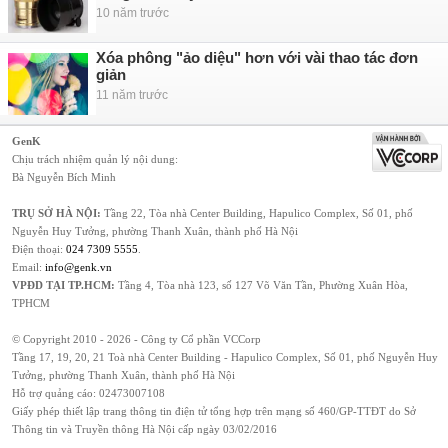
10 năm trước
Xóa phông "ảo diệu" hơn với vài thao tác đơn
giản
11 năm trước
GenK
Chịu trách nhiệm quản lý nội dung:
Bà Nguyễn Bích Minh
TRỤ SỞ HÀ NỘI:
Tầng 22, Tòa nhà Center Building, Hapulico Complex, Số 01, phố
Nguyễn Huy Tưởng, phường Thanh Xuân, thành phố Hà Nội
Điện thoại:
024 7309 5555
.
Email:
info@genk.vn
VPĐD TẠI TP.HCM:
Tầng 4, Tòa nhà 123, số 127 Võ Văn Tần, Phường Xuân Hòa,
TPHCM
© Copyright 2010 - 2026 - Công ty Cổ phần VCCorp
Tầng 17, 19, 20, 21 Toà nhà Center Building - Hapulico Complex, Số 01, phố Nguyễn Huy
Tưởng, phường Thanh Xuân, thành phố Hà Nội
Hỗ trợ quảng cáo:
02473007108
Giấy phép thiết lập trang thông tin điện tử tổng hợp trên mạng số 460/GP-TTĐT do Sở
Thông tin và Truyền thông Hà Nội cấp ngày 03/02/2016