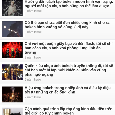
Hướng dẫn cách tạo bokeh muôn hình vạn trạng,
người mới tập chụp ảnh cũng có thể làm được
9 năm trước
Có thể bạn chưa biết đến chiếc ống kính cho ra
bokeh hình vuông vô cùng kì dị này
9 năm trước
Chỉ với một cuộn giấy bạc và đèn flash, tôi sẽ chỉ
bạn cách chụp ảnh xoá phông lung linh ấn
tượng
9 năm trước
Quên kiểu chụp ảnh bokeh truyền thống đi, tôi sẽ
chỉ bạn một bí kíp mới khiến ai nhìn vào cũng
phải ngỡ ngàng
9 năm trước
Hiệu ứng bokeh trong nhiếp ảnh và điều kỳ diệu
tới từ những chiếc ống kính
9 năm trước
Cận cảnh quá trình lắp ráp ống kính đầu tiên trên
thế giới có tùy chỉnh bokeh