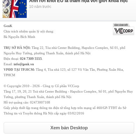
Anh rời khỏi EU là thảm họa với giới khoa học
10 năm trước
GenK
Chịu trách nhiệm quản lý nội dung:
Bà Nguyễn Bích Minh
TRỤ SỞ HÀ NỘI:
Tầng 22, Tòa nhà Center Building, Hapulico Complex, Số 01, phố
Nguyễn Huy Tưởng, phường Thanh Xuân, thành phố Hà Nội
Điện thoại:
024 7309 5555
.
Email:
info@genk.vn
VPĐD TẠI TP.HCM:
Tầng 4, Tòa nhà 123, số 127 Võ Văn Tần, Phường Xuân Hòa,
TPHCM
© Copyright 2010 - 2026 - Công ty Cổ phần VCCorp
Tầng 17, 19, 20, 21 Toà nhà Center Building - Hapulico Complex, Số 01, phố Nguyễn Huy
Tưởng, phường Thanh Xuân, thành phố Hà Nội
Hỗ trợ quảng cáo:
02473007108
Giấy phép thiết lập trang thông tin điện tử tổng hợp trên mạng số 460/GP-TTĐT do Sở
Thông tin và Truyền thông Hà Nội cấp ngày 03/02/2016
Xem bản Desktop