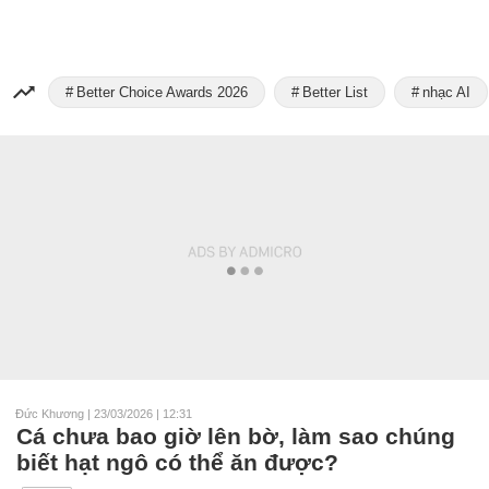
Better Choice Awards 2026
Better List
nhạc AI
Đức Khương
|
23/03/2026 | 12:31
Cá chưa bao giờ lên bờ, làm sao chúng
biết hạt ngô có thể ăn được?