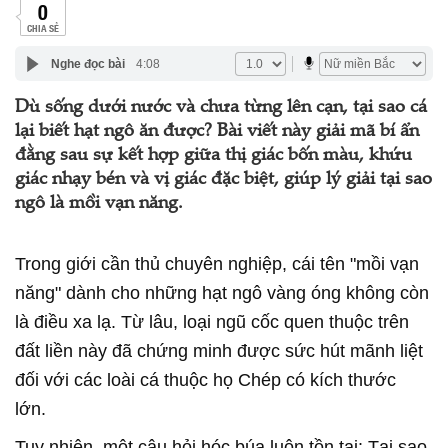
0
CHIA SẺ
Nghe đọc bài
4:08
Dù sống dưới nước và chưa từng lên cạn, tại sao cá
lại biết hạt ngô ăn được? Bài viết này giải mã bí ẩn
đằng sau sự kết hợp giữa thị giác bốn màu, khứu
giác nhạy bén và vị giác đặc biệt, giúp lý giải tại sao
ngô là mồi vạn năng.
Trong giới cần thủ chuyên nghiệp, cái tên "mồi vạn
năng" dành cho những hạt ngô vàng óng không còn
là điều xa lạ. Từ lâu, loại ngũ cốc quen thuộc trên
đất liền này đã chứng minh được sức hút mãnh liệt
đối với các loài cá thuộc họ Chép có kích thước
lớn.
Tuy nhiên, một câu hỏi hóc búa luôn tồn tại: Tại sao