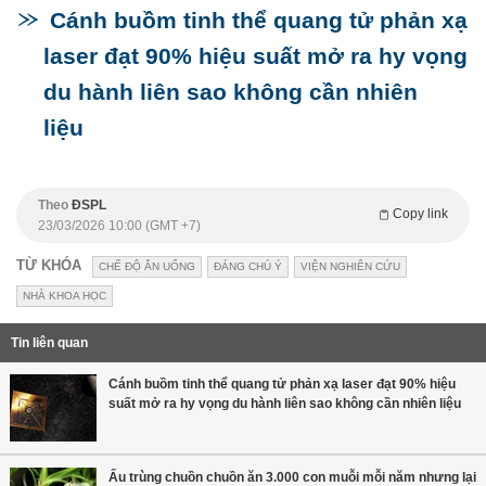
Cánh buồm tinh thể quang tử phản xạ
laser đạt 90% hiệu suất mở ra hy vọng
du hành liên sao không cần nhiên
liệu
Theo
ĐSPL
Copy link
23/03/2026 10:00 (GMT +7)
TỪ KHÓA
CHẾ ĐỘ ĂN UỐNG
ĐÁNG CHÚ Ý
VIỆN NGHIÊN CỨU
NHÀ KHOA HỌC
Tin liên quan
Cánh buồm tinh thể quang tử phản xạ laser đạt 90% hiệu
suất mở ra hy vọng du hành liên sao không cần nhiên liệu
Ấu trùng chuồn chuồn ăn 3.000 con muỗi mỗi năm nhưng lại