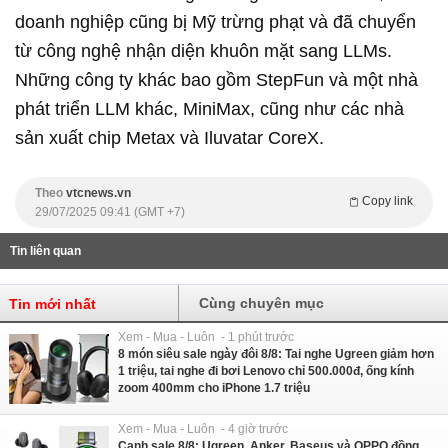
doanh nghiệp cũng bị Mỹ trừng phạt và đã chuyển
từ công nghệ nhận diện khuôn mặt sang LLMs.
Những công ty khác bao gồm StepFun và một nhà
phát triển LLM khác, MiniMax, cũng như các nhà
sản xuất chip Metax và Iluvatar CoreX.
Theo
vtcnews.vn
Copy link
29/07/2025 09:41 (GMT +7)
Tin liên quan
Cùng chuyên mục
Tin mới nhất
Xem - Mua - Luôn - 1 phút trước
8 món siêu sale ngày đôi 8/8: Tai nghe Ugreen giảm hơn
1 triệu, tai nghe đi bơi Lenovo chỉ 500.000đ, ống kính
zoom 400mm cho iPhone 1.7 triệu
Xem - Mua - Luôn - 4 giờ trước
Canh sale 8/8: Ugreen, Anker, Baseus và OPPO đồng