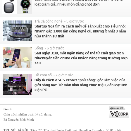
loạt giảm giá, nhiều món đáng chốt đơn
Trà đá công nghệ - 5 giờ trước
Startup Nga tìm ra cách mới để sản xuất chip siêu nhỏ:
Nhanh gấp 3.000 lần công nghệ cũ, nhưng ít nhất 3 năm
nữa thành sự thật
Sống - 6 giờ trước
Sau ngày 31/8, một ngân hàng có thể từ chối giao dịch
rút/chuyển tiền online của khách hàng trong trường hợp
sau
Đồ chơi số - 7 giờ trước
Đây là cách ASUS ProArt “phủ sóng” góc làm việc của
giới sáng tạo: Từ màn hình hàng chục triệu, đến loạt linh
kiện PC
GenK
Chịu trách nhiệm quản lý nội dung:
Bà Nguyễn Bích Minh
TRỤ SỞ HÀ NỘI:
Tầng 22, Tòa nhà Center Building, Hapulico Complex, Số 01, phố