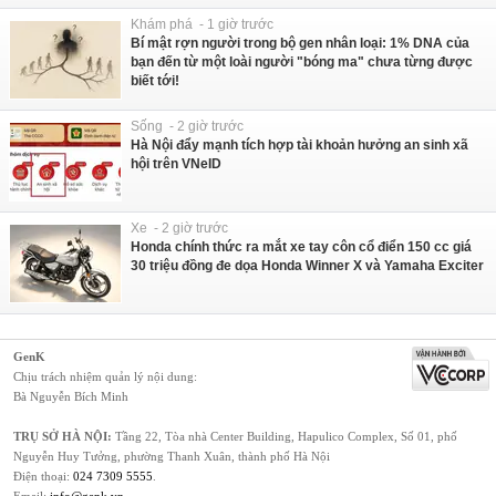
Khám phá - 1 giờ trước
Bí mật rợn người trong bộ gen nhân loại: 1% DNA của
bạn đến từ một loài người "bóng ma" chưa từng được
biết tới!
Sống - 2 giờ trước
Hà Nội đẩy mạnh tích hợp tài khoản hưởng an sinh xã
hội trên VNeID
Xe - 2 giờ trước
Honda chính thức ra mắt xe tay côn cổ điển 150 cc giá
30 triệu đồng đe dọa Honda Winner X và Yamaha Exciter
GenK
Chịu trách nhiệm quản lý nội dung:
Bà Nguyễn Bích Minh
TRỤ SỞ HÀ NỘI:
Tầng 22, Tòa nhà Center Building, Hapulico Complex, Số 01, phố
Nguyễn Huy Tưởng, phường Thanh Xuân, thành phố Hà Nội
Điện thoại:
024 7309 5555
.