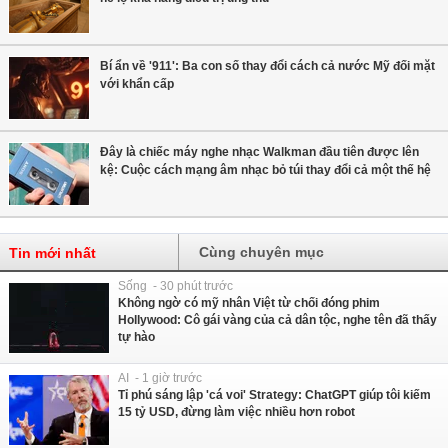
Bí ẩn về '911': Ba con số thay đổi cách cả nước Mỹ đối mặt
với khẩn cấp
Đây là chiếc máy nghe nhạc Walkman đầu tiên được lên
kệ: Cuộc cách mạng âm nhạc bỏ túi thay đổi cả một thế hệ
Cùng chuyên mục
Tin mới nhất
Sống - 30 phút trước
Không ngờ có mỹ nhân Việt từ chối đóng phim
Hollywood: Cô gái vàng của cả dân tộc, nghe tên đã thấy
tự hào
AI - 1 giờ trước
Tỉ phú sáng lập 'cá voi' Strategy: ChatGPT giúp tôi kiếm
15 tỷ USD, đừng làm việc nhiều hơn robot