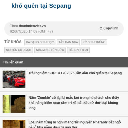
khó quên tại Sepang
Theo
thanhnienviet.vn
Copy link
02/07/2025 14:09 (GMT +7)
TỪ KHÓA
ĐA DẠNG SINH HỌC
TÂY BAN NHA
KÝ SINH TRÙNG
NGHIÊN CỨU MỚI
NHÓM NGHIÊN CỨU
HỆ SINH THÁI
Tin liên quan
Trải nghiệm SUPER GT 2025, lần đầu khó quên tại Sepang
Nấm 'Zombie' cổ đại bị mắc kẹt trong hổ phách cho thấy
khả năng kiểm soát tâm trí đã bắt đầu từ thời đại khủng
long
Loại nấm từng bị nghi mang 'lời nguyền Pharaoh' bất ngờ
hé lộ khả năng điều trị ung thư