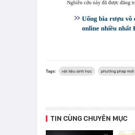
Nghiên cứu này đã được đăng t
Uống bia rượu vô đ
online nhiều nhấ
vật liệu sinh học
phương pháp mới
Tags:
TIN CÙNG CHUYÊN MỤC