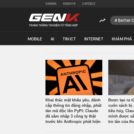
GAMEK
KENH14
CAFEBIZ
Better 
MOBILE
AI
TIN ICT
INTERNET
KHÁM PHÁ
Khai thác mật khẩu yếu, đánh
Được tạo ra t
cắp thông tin đăng nhập, phát
cuốn sách bị 
tán mã độc lên PyPI: Claude
tiêu hủy, Cla
đã xâm nhập 3 công ty thật
mình được xâ
trước khi Anthropic phát hiện
tro tàn của th