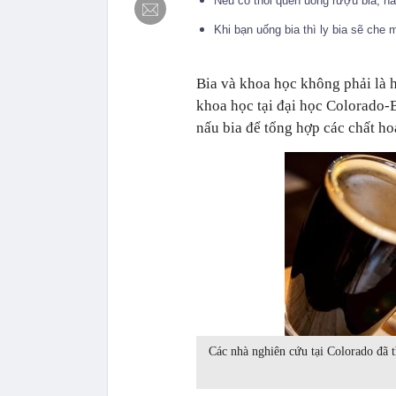
Nếu có thói quen uống rượu bia, h
Khi bạn uống bia thì ly bia sẽ che
Bia và khoa học không phải là h
khoa học tại đại học Colorado-B
nấu bia để tổng hợp các chất hoá
Các nhà nghiên cứu tại Colorado đã tì