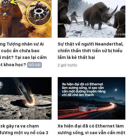
ong Tượng nhân sư Ai
Sự thật về người Neanderthal,
t cuộc ẩn chứa bao
chiến thần thời tiền sử bị hiểu
í mật? Tại sao lại cấm
lầm là kẻ thất bại
át khoa học?
Nổi bật
2 giờ trước
sk gây ra va chạm
Xe hiện đại đã có Ethernet làm
đương một vụ nổ của 3
xương sống, vì sao vẫn cần một