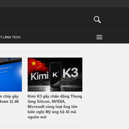
ẬT LÀNG TECH
n chip gây
Kimi K3 gây chấn động Thung
ndows 11 để
lũng Silicon, NVIDIA,
Microsoft cùng loạt ông lớn
kiến nghị Mỹ ủng hộ AI mã
nguồn mở