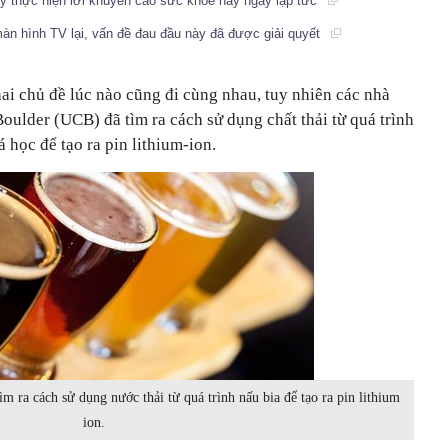
ãy thực hiện lời khuyến cáo sức khỏe này ngay lập tức
 màn hình TV lại, vấn đề đau đầu này đã được giải quyết
ai chủ đề lúc nào cũng đi cùng nhau, tuy nhiên các nhà
oulder (UCB) đã tìm ra cách sử dụng chất thải từ quá trình
 học để tạo ra pin lithium-ion.
m ra cách sử dụng nước thải từ quá trình nấu bia để tạo ra pin lithium
ion.