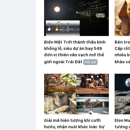
Biến Mặt Trời thành thấu kính
Bên tr
khổng lồ, siêu dự án bay 548
Cập rố
đơn vị thiên văn vạch mở thế
nhiêu b
giới ngoài Trái Đất
khảo s
Nổi bật
Giải mã hiện tượng khỉ cưỡi
Elon Mu
hươu, nhận nuôi khác loài: Sự
tương 