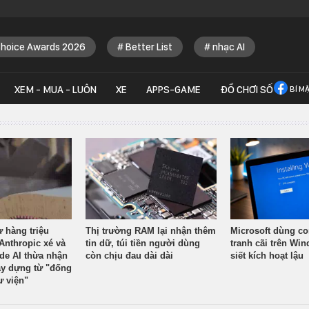
Choice Awards 2026
Better List
nhạc AI
XEM - MUA - LUÔN
XE
APPS-GAME
ĐỒ CHƠI SỐ
BÍ M
ừ hàng triệu
Thị trường RAM lại nhận thêm
Microsoft dùng co
Anthropic xé và
tin dữ, túi tiền người dùng
tranh cãi trên Wi
ude AI thừa nhận
còn chịu đau dài dài
siết kích hoạt lậu
y dựng từ "đống
ư viện"